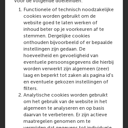
voor de volgende doeleinden:
Functionele of technisch noodzakelijke
Friday, 22 May 2009
cookies worden gebruikt om de
website goed te laten werken of
inhoud beter op je voorkeuren af te
Rutgers Awards Fellowships on Shared
stemmen. Dergelijke cookies
Capitalism
onthouden bijvoorbeeld of er bepaalde
11 top experts and up-and-coming scholars
instellingen zijn gedaan. De
of employee ownership, profit sharing and
hoeveelheid en gevoeligheid van
broad-based stock options to learn about the
eventuele persoonsgegevens die hierbij
role that shared capitalism plays in
worden verwerkt zijn algemeen (zeer)
corporations and the economy in general.
laag en beperkt tot zaken als pagina id's
en eventuele gekozen instellingen of
Outlet:
Media Type:
Rutgers University
Online
filters.
Analytische cookies worden gebruikt
om het gebruik van de website in het
Friday, 22 May 2009
algemeen te analyseren en op basis
daarvan te verbeteren. Er zijn actieve
Weiterbildung im Wandel.
maatregelen genomen om te
vermijden dat gegevens tot individuele