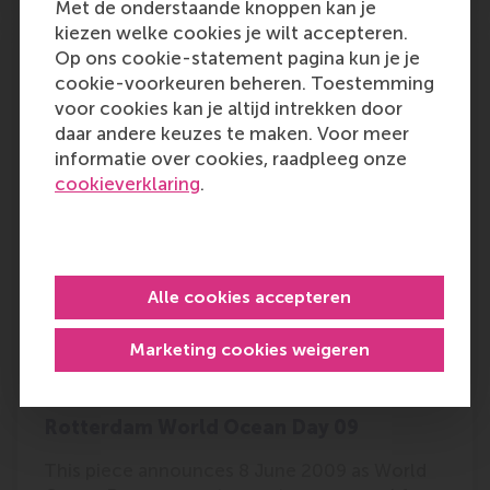
Met de onderstaande knoppen kan je
kiezen welke cookies je wilt accepteren.
Duurzaam synthesegas uit biomassa
Op ons cookie-statement pagina kun je je
afval goed voor 100.000 euro
cookie-voorkeuren beheren. Toestemming
voor cookies kan je altijd intrekken door
Guus van Rossum and Roel Westerhof of the
daar andere keuzes te maken. Voor meer
University of Twente have won the Leo
informatie over cookies, raadpleeg onze
Petrus Innovation Trophy, the annual
cookieverklaring
.
innovation award of B-Basic with their idea of
collecting biomass ‘waste’ and convert this
locally to oil, of…
Outlet:
Media Type:
Universiteit Twente
Online
Alle cookies accepteren
Marketing cookies weigeren
Wednesday, 20 May 2009
Rotterdam World Ocean Day 09
This piece announces 8 June 2009 as World