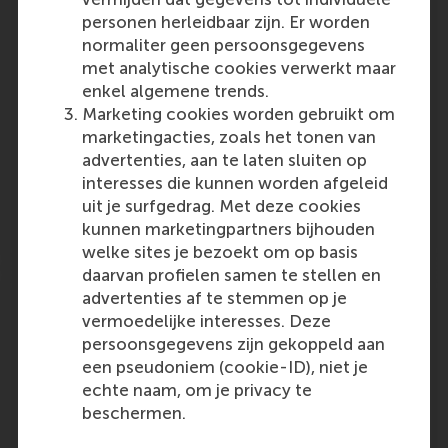
This article is about management training
personen herleidbaar zijn. Er worden
programs, and how expectations about these
normaliter geen persoonsgegevens
programs are rising. Josette de Goede
met analytische cookies verwerkt maar
comments that it is important to determine
enkel algemene trends.
which goals should be achieved by the
Marketing cookies worden gebruikt om
training program.…
marketingacties, zoals het tonen van
advertenties, aan te laten sluiten op
Outlet:
Media Type:
Handelsblatt Newsletter
Newspaper
interesses die kunnen worden afgeleid
uit je surfgedrag. Met deze cookies
Friday, 22 May 2009
kunnen marketingpartners bijhouden
welke sites je bezoekt om op basis
daarvan profielen samen te stellen en
Agenda: VNO-NCW Noord
advertenties af te stemmen op je
vermoedelijke interesses. Deze
-
persoonsgegevens zijn gekoppeld aan
een pseudoniem (cookie-ID), niet je
Outlet:
Media Type:
Forum
Scientific or industry journal
echte naam, om je privacy te
beschermen.
Friday, 22 May 2009