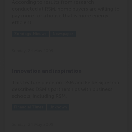
According to results from research
conducted at RSM, home buyers are willing to
pay more for a house that is more energy
efficient.
Outlet:
Media Type:
Zondags-Nieuws
Newspaper
Sunday, 24 May 2009
Innovation and inspiration
This feature piece on DSM and Feike Sijbesma
describes DSM's partnerships with business
schools, including RSM.
Outlet:
Media Type:
Financial Times
Unknown
Sunday, 24 May 2009