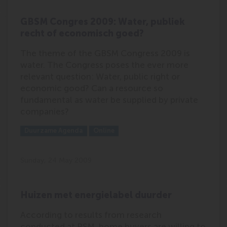
GBSM Congres 2009: Water, publiek
recht of economisch goed?
The theme of the GBSM Congress 2009 is
water. The Congress poses the ever more
relevant question: Water, public right or
economic good? Can a resource so
fundamental as water be supplied by private
companies?
Outlet:
Media Type:
Duurzame Agenda
Online
Sunday, 24 May 2009
Huizen met energielabel duurder
According to results from research
conducted at RSM, home buyers are willing to