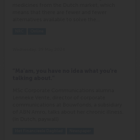
medicines from the Dutch market, which
means that there are fewer and fewer
alternatives available to solve the…
Outlet:
Media Type:
NRC
Online
Wednesday, 29 May 2024
"Ma'am, you have no idea what you're
talking about."
MSc Corporate Communications alumna
Lenneke Vente, director of corporate
communications at Bouwfonds, a subsidiary
of ABN Amro, talks about her chronic illness.
(In Dutch, paywall)
Outlet:
Media Type:
Het Financieele Dagblad
Newspaper