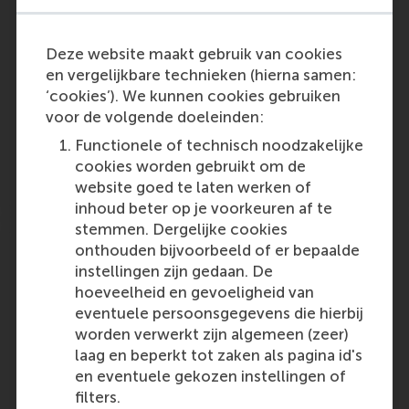
savings programs are worth it?
RSM visiting fellow Cor Molenaar is quoted in
Deze website maakt gebruik van cookies
this article about saving promotional stamps,
en vergelijkbare technieken (hierna samen:
coupons and points. (In Dutch)
‘cookies’). We kunnen cookies gebruiken
voor de volgende doeleinden:
Outlet:
Media Type:
Margriet
Magazine
Functionele of technisch noodzakelijke
cookies worden gebruikt om de
Sunday, 26 May 2024
website goed te laten werken of
inhoud beter op je voorkeuren af te
stemmen. Dergelijke cookies
The silent killer of connection
onthouden bijvoorbeeld of er bepaalde
instellingen zijn gedaan. De
Part 2 of this vlog featuring Jana Retkowsky:
hoeveelheid en gevoeligheid van
What if new tech’s biggest unexpected
eventuele persoonsgegevens die hierbij
impact isn’t hallucinating data, or giving
worden verwerkt zijn algemeen (zeer)
machines too much power but, simply,
laag en beperkt tot zaken als pagina id's
coming between the people?
en eventuele gekozen instellingen of
Outlet:
Media Type:
filters.
YouTube - Christine Armstrong
Online