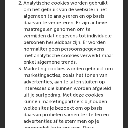
Analytische cookies worden gebruikt
om het gebruik van de website in het
Friday, 24 May 2024
algemeen te analyseren en op basis
daarvan te verbeteren. Er zijn actieve
maatregelen genomen om te
The Shifting Landscape of
vermijden dat gegevens tot individuele
Organizational Dynamics: Navigating AI
personen herleidbaar zijn. Er worden
Disruption
normaliter geen persoonsgegevens
met analytische cookies verwerkt maar
Jana Retkowsky is billed to lead a conference
enkel algemene trends.
session at WorkTech Amsterdam.
Marketing cookies worden gebruikt om
Outlet:
Media Type:
WorkTech Amsterdam conference
Online
marketingacties, zoals het tonen van
advertenties, aan te laten sluiten op
interesses die kunnen worden afgeleid
Wednesday, 22 May 2024
uit je surfgedrag. Met deze cookies
kunnen marketingpartners bijhouden
welke sites je bezoekt om op basis
Financial Times’ 2024 Exec Ed Rankings:
daarvan profielen samen te stellen en
Elite U.S. Programs Missing From
advertenties af te stemmen op je
‘Global’ Lists
vermoedelijke interesses. Deze