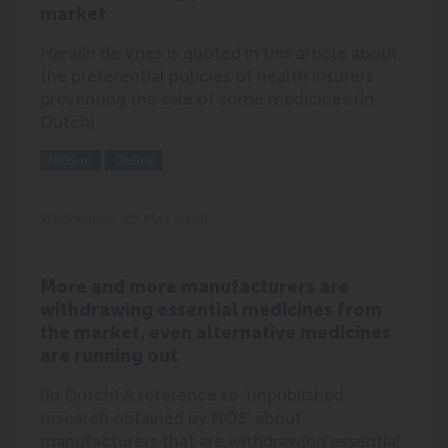
market
Harwin de Vries is quoted in this article about
the preferential policies of health insurers
preventing the sale of some medicines.(In
Dutch)
Outlet:
Media Type:
NOS.nl
Online
Wednesday, 29 May 2024
More and more manufacturers are
withdrawing essential medicines from
the market, even alternative medicines
are running out
(In Dutch) A reference to 'unpublished
research obtained by NOS' about
manufacturers that are withdrawing essential