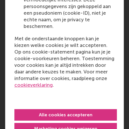
An analysis of the usefulness of the FT's
persoonsgegevens zijn gekoppeld aan
ranking because some business schools
een pseudoniem (cookie-ID), niet je
refuse to cooperate. RSM's ranking is included
echte naam, om je privacy te
in the list.
beschermen.
Outlet:
Media Type:
Yahoo! Finance
Online
Met de onderstaande knoppen kan je
kiezen welke cookies je wilt accepteren.
Op ons cookie-statement pagina kun je je
Monday, 20 May 2024
cookie-voorkeuren beheren. Toestemming
voor cookies kan je altijd intrekken door
daar andere keuzes te maken. Voor meer
2024 Best 40-Under-40 MBA Professors:
informatie over cookies, raadpleeg onze
Konstantina Valogianni, IE Business
cookieverklaring
.
School
RSM PhD alumna Konstantina Valogianni, 36,
has been named as one of Poets & Quants
Best 40-under-40 MBA professors. She is
Alle cookies accepteren
now Associate Professor of Information
Systems and Technology at IE Business
Marketing cookies weigeren