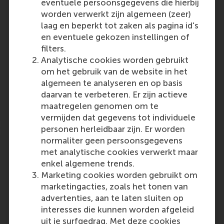
Volunteer work on the verge of death?
eventuele persoonsgegevens die hierbij
Absolutely not There are also concerns in the
worden verwerkt zijn algemeen (zeer)
church about whether there will be enough
laag en beperkt tot zaken als pagina id's
volunteers to keep the church running.
en eventuele gekozen instellingen of
Professor Lucas Meijs is optimistic: 'People
filters.
continue to need…
Analytische cookies worden gebruikt
om het gebruik van de website in het
Outlet:
Media Type:
Trouw
Newspaper
algemeen te analyseren en op basis
daarvan te verbeteren. Er zijn actieve
maatregelen genomen om te
Saturday, 3 February 2024
vermijden dat gegevens tot individuele
personen herleidbaar zijn. Er worden
Mind the Gap: Addressing Unconscious
normaliter geen persoonsgegevens
Bias in Multidisciplinary Team Ideation
met analytische cookies verwerkt maar
enkel algemene trends.
The research of two RSM alumni is published
Marketing cookies worden gebruikt om
in the Journal: Kamilla Dajani MSs Business
marketingacties, zoals het tonen van
Information Management 2022 and Jozef
advertenties, aan te laten sluiten op
Šaranko MSc Stategic Management 2022.
interesses die kunnen worden afgeleid
uit je surfgedrag. Met deze cookies