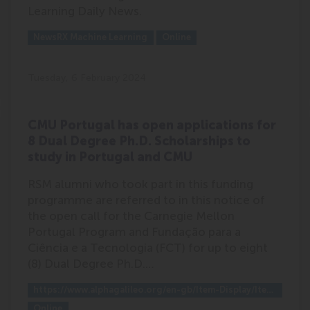
Learning Daily News.
Outlet:
Media Type:
NewsRX Machine Learning
Online
Tuesday, 6 February 2024
CMU Portugal has open applications for
8 Dual Degree Ph.D. Scholarships to
study in Portugal and CMU
RSM alumni who took part in this funding
programme are referred to in this notice of
the open call for the Carnegie Mellon
Portugal Program and Fundação para a
Ciência e a Tecnologia (FCT) for up to eight
(8) Dual Degree Ph.D.…
Outlet:
https://www.alphagalileo.org/en-gb/Item-Display/ItemId/242337?returnurl=https://www.alphagalileo.org/en-gb/Item-Display/ItemId/242337
Media Type:
Online