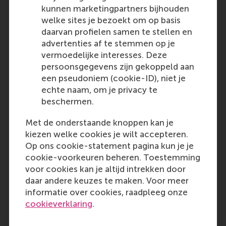
Outlet:
Media 
CERN IdeaSquare Journal of Experimental Innovation
kunnen marketingpartners bijhouden
Online
welke sites je bezoekt om op basis
daarvan profielen samen te stellen en
advertenties af te stemmen op je
Friday, 2 February 2024
vermoedelijke interesses. Deze
persoonsgegevens zijn gekoppeld aan
een pseudoniem (cookie-ID), niet je
Monthly: Altice USA (ATUS: $2.44) down
echte naam, om je privacy te
24% in January, lowest amongst
beschermen.
Communications sector
Alumnus Gerrit Jan Bakker (BScIBA) is
Met de onderstaande knoppen kan je
mentioned in the company round-up report
kiezen welke cookies je wilt accepteren.
as a board member of communications
Op ons cookie-statement pagina kun je je
company Altice USA.
cookie-voorkeuren beheren. Toestemming
voor cookies kan je altijd intrekken door
Outlet:
Media Type:
www.buysellsignals.com
Online
daar andere keuzes te maken. Voor meer
informatie over cookies, raadpleeg onze
cookieverklaring
.
Thursday, 1 February 2024