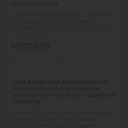
started a master's
Erasmus University mentioned: a slight dip in
international enrollment in bachelor's
programmes, and a slight increase in foreign
master's students.
Outlet:
Media Type:
NL times
Online
Tuesday, 6 February 2024
Study Results from Erasmus University
Update Understanding of Machine
Learning (Hyper-heuristics: a Survey and
Taxonomy)
Research from RSM's Dr Tayfun Kucukyilmaz
is featured in a bulletin from News RX
Machine Learning/Robotics & Machine