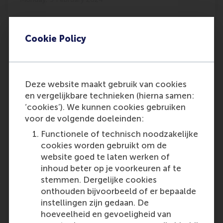
Weekly: Altice USA (ATUS: $2.20) in
Cookie Policy
bottom 1% performers of NYSE market
in past week; -48c [17.9%]
Alumnus Gerrit Jan Bakker (BScIBA) is
Deze website maakt gebruik van cookies
mentioned in the company round-up report
en vergelijkbare technieken (hierna samen:
as a board member of communications
‘cookies’). We kunnen cookies gebruiken
company Altice USA.
voor de volgende doeleinden:
Outlet:
Media Type:
www.buysellsignals.com
Online
Functionele of technisch noodzakelijke
cookies worden gebruikt om de
website goed te laten werken of
Monday, 5 February 2024
inhoud beter op je voorkeuren af te
stemmen. Dergelijke cookies
onthouden bijvoorbeeld of er bepaalde
Vrijwilligerswerk op sterven na dood?
instellingen zijn gedaan. De
Absoluut niet
hoeveelheid en gevoeligheid van