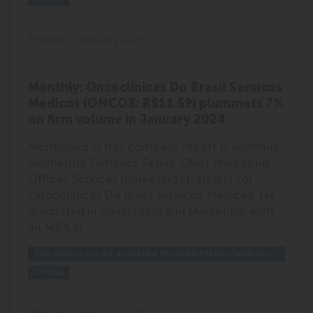
Monday, 5 February 2024
Monthly: Oncoclinicas Do Brasil Servicos
Medicos (ONCO3: R$11.59) plummets 7%
on firm volume in January 2024
Mentioned in this company report is alumnus
Guilherme Gimenes Ferriis, Chief Marketing
Officer, Services marketing strategist for
Oncoclinicas Do Brasil Servicos Medicos. He
graduated in Advertising and Marketing, with
an MBA at…
Outlet:
The report can be accessed through https://www.buysellsignals.com/bst/welcome
Media Type:
Online
Monday, 5 February 2024