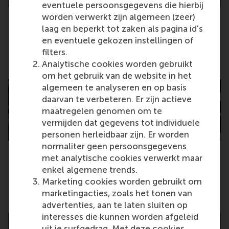
eventuele persoonsgegevens die hierbij
worden verwerkt zijn algemeen (zeer)
laag en beperkt tot zaken als pagina id's
Being a CEO – unique internship for IBA
en eventuele gekozen instellingen of
student at Adecco
filters.
Tuesday, 21 November 2023
Analytische cookies worden gebruikt
om het gebruik van de website in het
algemeen te analyseren en op basis
daarvan te verbeteren. Er zijn actieve
maatregelen genomen om te
vermijden dat gegevens tot individuele
personen herleidbaar zijn. Er worden
normaliter geen persoonsgegevens
met analytische cookies verwerkt maar
BSc graduates celebrate and continue
enkel algemene trends.
learning journey
Marketing cookies worden gebruikt om
marketingacties, zoals het tonen van
Monday, 20 November 2023
advertenties, aan te laten sluiten op
interesses die kunnen worden afgeleid
uit je surfgedrag. Met deze cookies