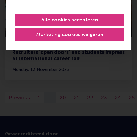
Alle cookies accepteren
Marketing cookies weigeren
Recruiters ‘open doors’ and students impress
at international career fair
Monday, 13 November 2023
Previous
1
…
20
21
22
23
24
25
Geaccrediteerd door