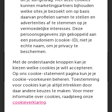
kunnen marketingpartners bijhouden
welke sites je bezoekt om op basis
daarvan profielen samen te stellen en
advertenties af te stemmen op je
vermoedelijke interesses. Deze
persoonsgegevens zijn gekoppeld aan
When neuroforecasting meets music
een pseudoniem (cookie-ID), niet je
Monday, 20 November 2023
echte naam, om je privacy te
beschermen.
Met de onderstaande knoppen kan je
kiezen welke cookies je wilt accepteren.
Op ons cookie-statement pagina kun je je
cookie-voorkeuren beheren. Toestemming
voor cookies kan je altijd intrekken door
daar andere keuzes te maken. Voor meer
RSM reaches milestone of 50,000 alumni
informatie over cookies, raadpleeg onze
cookieverklaring
.
Tuesday, 14 November 2023