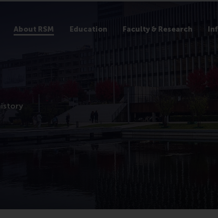
About RSM
Education
Faculty & Research
In
istory