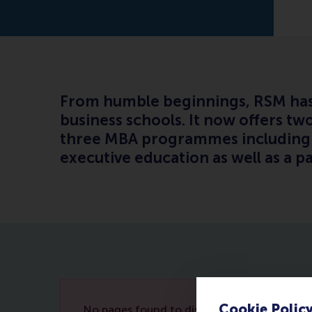
From humble beginnings, RSM has 
business schools. It now offers 
three MBA programmes including a
executive education as well as a 
Cookie Polic
No pages found to display.