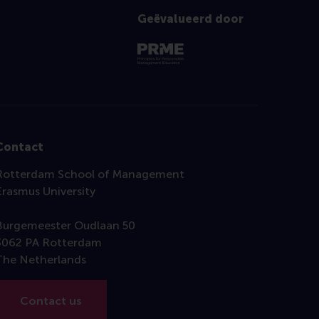
Geëvalueerd door
Contact
Rotterdam School of Management
Erasmus University
Burgemeester Oudlaan 50
3062 PA Rotterdam
The Netherlands
Contact us