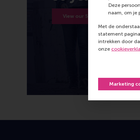
Deze persoon
naam, om je 
View our 50 years
Met de onderstaan
statement pagina 
intrekken door da
onze
cookieverkl
Marketing c