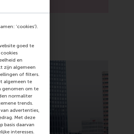
amen: ‘cookies’).
website goed te
 cookies
eelheid en
kt zijn algemeen
llingen of filters.
et algemeen te
len genomen om te
rden normaliter
gemene trends.
van advertenties,
gedrag. Met deze
p basis daarvan
ijke interesses.