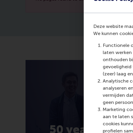
Deze website maak
We kunnen cookie
Functionele 
laten werken 
onthouden bij
gevoeligheid
(zeer) laag en
Analytische c
analyseren en
vermijden dat
geen persoon
Marketing coo
aan te laten 
cookies kunne
50 years of R
profielen sam