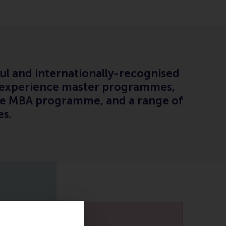
ul and internationally-recognised
t-experience master programmes,
ive MBA programme, and a range of
es.