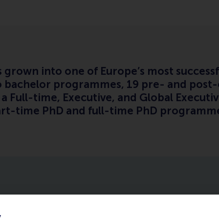
grown into one of Europe’s most successf
two bachelor programmes, 19 pre- and pos
 Full-time, Executive, and Global Execut
part-time PhD and full-time PhD programm
y