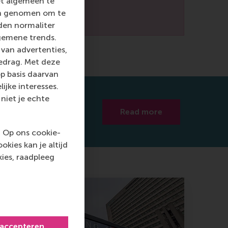
et algemeen te
len genomen om te
rden normaliter
gemene trends.
van advertenties,
gedrag. Met deze
p basis daarvan
ijke interesses.
niet je echte
Read more
. Op ons cookie-
kies kan je altijd
ies, raadpleeg
 accepteren