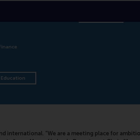
About RSM
Education
Faculty & Research
In
Finance
Education
d international. "We are a meeting place for ambit