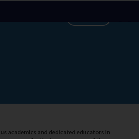
Search
formation for
Toon pagi
Switch to
Klik
Cont
ious academics and dedicated educators in