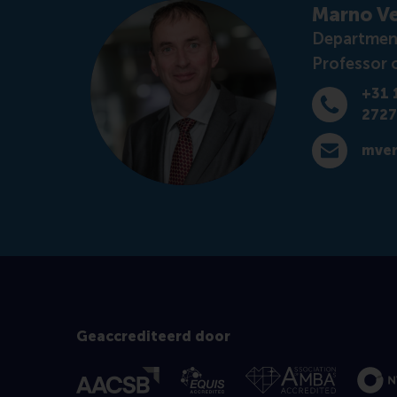
Marno V
Department
Professor 
+31 
Bel +31 10 
2727
E-mail mver
Geaccrediteerd door