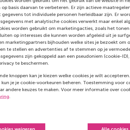
ookies worden gebruikt om het gebruik van de website in h
 op basis daarvan te verbeteren. Er zijn actieve maatrege
 gegevens tot individuele personen herleidbaar zijn. Er wo
sgegevens met analytische cookies verwerkt maar enkel al
kies worden gebruikt om marketingacties, zoals het tonen 
sluiten op interesses die kunnen worden afgeleid uit je surf
n marketingpartners bijhouden welke sites je bezoekt om o
en te stellen en advertenties af te stemmen op je vermoedel
sgegevens zijn gekoppeld aan een pseudoniem (cookie-ID), 
privacy te beschermen.
alue Creation
de knoppen kan je kiezen welke cookies je wilt accepteren
kun je je cookie-voorkeuren beheren. Toestemming voor coo
ar andere keuzes te maken. Voor meer informatie over cook
aring
.
ookies weigeren
Alle cookies