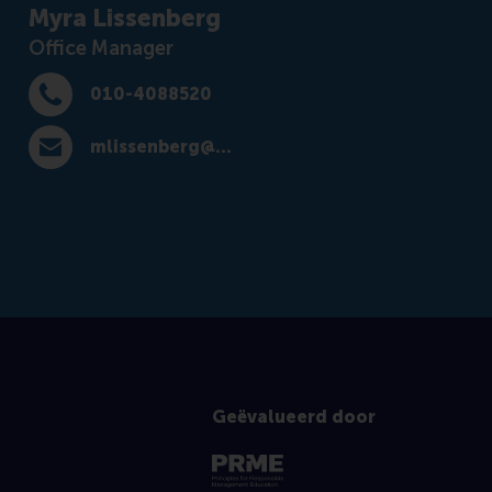
Myra Lissenberg
Office Manager
010-4088520
Bel 010-4088520
mlissenberg@rsm.nl
E-mail mlissenberg@rsm.nl
Geëvalueerd door