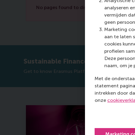
Analytische c
No pages found to display.
analyseren en
vermijden dat
geen persoon
Marketing coo
aan te laten 
cookies kunne
profielen sam
Deze persoon
Sustainable Finance
naam, om je 
Get to know Erasmus Platform for Sustainable V
Met de onderstaan
statement pagina 
intrekken door da
onze
cookieverkl
Marketing c