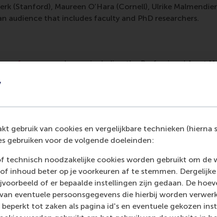
rk (Stanford), Maureen O’Hara (Cornell), Ulrike Malmendier 
an audience that includes faculty and PhD researchers.
 conferences
each year, including the Professional Asset 
s. "As a group, RSM Finance is proud of the quality of our
y
rn with us," says Professor Verbeek.
t gebruik van cookies en vergelijkbare technieken (hierna s
s gebruiken voor de volgende doeleinden:
of technisch noodzakelijke cookies worden gebruikt om de 
tment of Finance
of inhoud beter op je voorkeuren af te stemmen. Dergelijke
voorbeeld of er bepaalde instellingen zijn gedaan. De hoev
 van eventuele persoonsgegevens die hierbij worden verwer
 beperkt tot zaken als pagina id's en eventuele gekozen inste