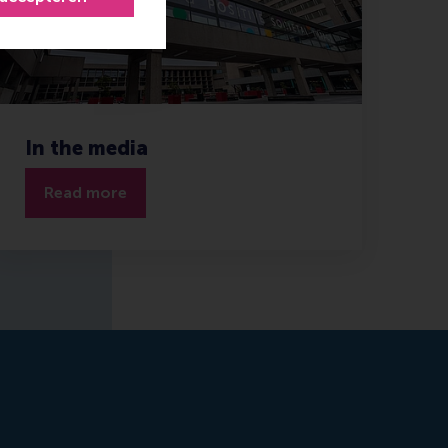
In the media
Read more