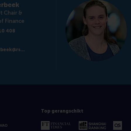
erbeek
 Chair &
of Finance
10 408
408 2727
mverbeek@rsm.nl
beek@rsm.nl
Top gerangschikt