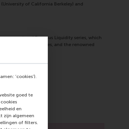
(University of California Berkeley) and
Management and Erasmus Liquidity series, which
 research, our programmes, and the renowned
amen: ‘cookies’).
website goed te
 cookies
eelheid en
kt zijn algemeen
llingen of filters.