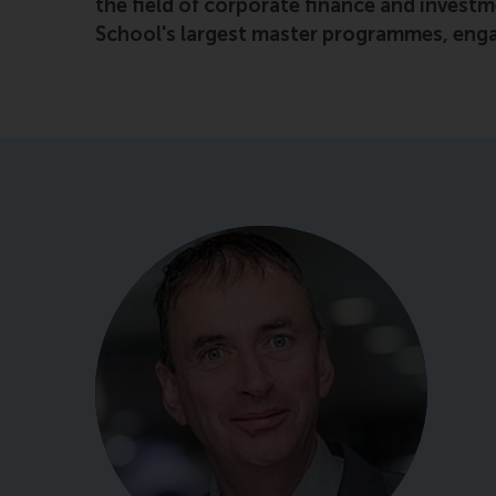
the field of corporate finance and invest
School's largest master programmes, engag