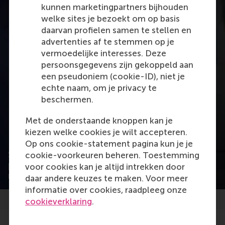
kunnen marketingpartners bijhouden
welke sites je bezoekt om op basis
daarvan profielen samen te stellen en
advertenties af te stemmen op je
vermoedelijke interesses. Deze
persoonsgegevens zijn gekoppeld aan
een pseudoniem (cookie-ID), niet je
Open popup met video
echte naam, om je privacy te
beschermen.
Met de onderstaande knoppen kan je
kiezen welke cookies je wilt accepteren.
Op ons cookie-statement pagina kun je je
Succesverhaal: hoe de EMBA van RSM jouw
cookie-voorkeuren beheren. Toestemming
professionele en persoonlijke leiderschap
voor cookies kan je altijd intrekken door
naar een hoger niveau tilt
daar andere keuzes te maken. Voor meer
informatie over cookies, raadpleeg onze
cookieverklaring
.