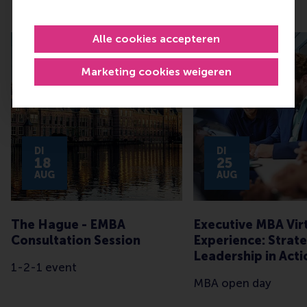
Aankomende evenementen
Alle cookies accepteren
Marketing cookies weigeren
DI
DI
18
25
AUG
AUG
The Hague - EMBA
Executive MBA Vir
Consultation Session
Experience: Strate
Leadership in Acti
1-2-1 event
MBA open day