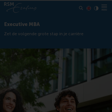
Toon pagina i
Switch to En
Klik vo
Contrast
Executive MBA
Zet de volgende grote stap in je carrière