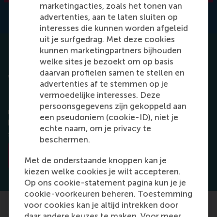
marketingacties, zoals het tonen van
advertenties, aan te laten sluiten op
interesses die kunnen worden afgeleid
uit je surfgedrag. Met deze cookies
kunnen marketingpartners bijhouden
welke sites je bezoekt om op basis
Inspiring stories
daarvan profielen samen te stellen en
What is beyond your I WILL?
advertenties af te stemmen op je
vermoedelijke interesses. Deze
Like some help to bring your I WILL statement into
persoonsgegevens zijn gekoppeld aan
reality? Take inspiration from others who have
een pseudoniem (cookie-ID), niet je
boldly owned their statement and have taken
echte naam, om je privacy te
steps to achieve their aspirations.
beschermen.
Inspiring stories
Met de onderstaande knoppen kan je
kiezen welke cookies je wilt accepteren.
Op ons cookie-statement pagina kun je je
cookie-voorkeuren beheren. Toestemming
voor cookies kan je altijd intrekken door
daar andere keuzes te maken. Voor meer