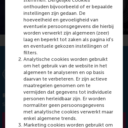
stemmen. Dergelijke cookies
onthouden bijvoorbeeld of er bepaalde
instellingen zijn gedaan. De
hoeveelheid en gevoeligheid van
eventuele persoonsgegevens die hierbij
I WILL: what is your goal?
worden verwerkt zijn algemeen (zeer)
laag en beperkt tot zaken als pagina id's
en eventuele gekozen instellingen of
filters.
Analytische cookies worden gebruikt
om het gebruik van de website in het
algemeen te analyseren en op basis
daarvan te verbeteren. Er zijn actieve
maatregelen genomen om te
vermijden dat gegevens tot individuele
Ready to share your I WILL statement?
personen herleidbaar zijn. Er worden
Sign up for an I WILL photoshoot today
normaliter geen persoonsgegevens
met analytische cookies verwerkt maar
enkel algemene trends.
Sign up now
Marketing cookies worden gebruikt om