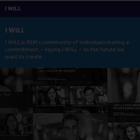
I WILL
Toon pagina i
Switch to En
Klik vo
Contrast
I WILL
I WILL is RSM's community of individuals making a
commitment – saying I WILL – to the future we
want to create.