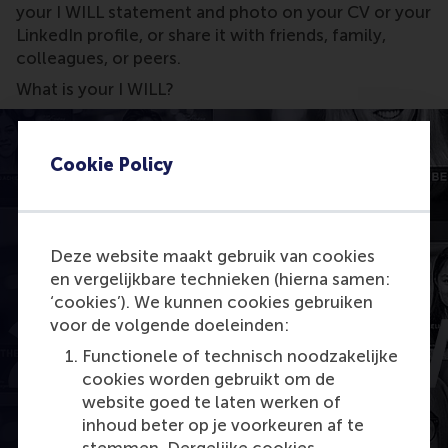
your I WILL statement and photo on your CV or your
LinkedIn profile, or share it with friends, family,
colleagues, or peers.
What is your I WILL?
Cookie Policy
Deze website maakt gebruik van cookies
en vergelijkbare technieken (hierna samen:
‘cookies’). We kunnen cookies gebruiken
voor de volgende doeleinden:
Open popup met video
Functionele of technisch noodzakelijke
cookies worden gebruikt om de
website goed te laten werken of
inhoud beter op je voorkeuren af te