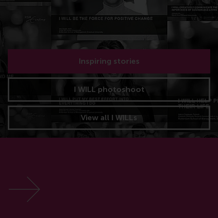
Inspiring stories
I WILL photoshoot
View all I WILLs