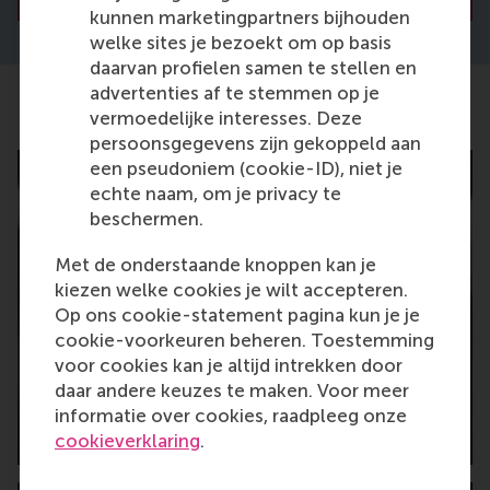
kunnen marketingpartners bijhouden
welke sites je bezoekt om op basis
daarvan profielen samen te stellen en
advertenties af te stemmen op je
vermoedelijke interesses. Deze
Latest News
persoonsgegevens zijn gekoppeld aan
een pseudoniem (cookie-ID), niet je
echte naam, om je privacy te
beschermen.
Met de onderstaande knoppen kan je
kiezen welke cookies je wilt accepteren.
Op ons cookie-statement pagina kun je je
cookie-voorkeuren beheren. Toestemming
voor cookies kan je altijd intrekken door
RSM faculty member joins major defence
daar andere keuzes te maken. Voor meer
logistics innovation project
informatie over cookies, raadpleeg onze
Tuesday, 28 July 2026
cookieverklaring
.