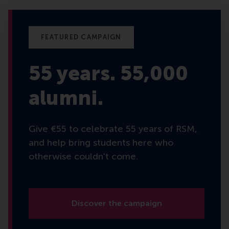
FEATURED CAMPAIGN
55 years. 55,000
alumni.
Give €55 to celebrate 55 years of RSM,
and help bring students here who
otherwise couldn't come.
€0
RAISED
GOAL:
€55,000
Discover the campaign