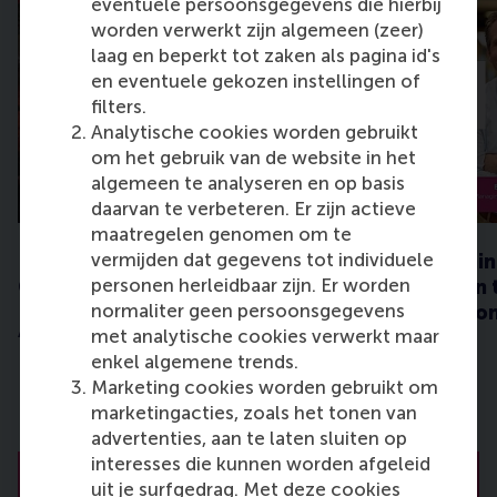
eventuele persoonsgegevens die hierbij
worden verwerkt zijn algemeen (zeer)
laag en beperkt tot zaken als pagina id's
en eventuele gekozen instellingen of
filters.
Analytische cookies worden gebruikt
ZA
DI
om het gebruik van de website in het
22
8
algemeen te analyseren en op basis
AUG
SEP
daarvan te verbeteren. Er zijn actieve
maatregelen genomen om te
vermijden dat gegevens tot individuele
RSM LATAM Alumni
NL Moonshot Thin
personen herleidbaar zijn. Er worden
Community Gathering
From AI Ambition 
normaliter geen persoonsgegevens
Trusted Operatio
Alumni event
met analytische cookies verwerkt maar
Alumni event
enkel algemene trends.
Marketing cookies worden gebruikt om
marketingacties, zoals het tonen van
advertenties, aan te laten sluiten op
interesses die kunnen worden afgeleid
Show all events
uit je surfgedrag. Met deze cookies