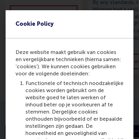
By any standards,
Wisman had a stell
Read the full article
career: a partner a
Cookie Policy
consulting firm K
her early 30s. But 
hemmed in. She l
to…
Deze website maakt gebruik van cookies
en vergelijkbare technieken (hierna samen:
Read the full ar
‘cookies’). We kunnen cookies gebruiken
voor de volgende doeleinden:
Functionele of technisch noodzakelijke
cookies worden gebruikt om de
website goed te laten werken of
inhoud beter op je voorkeuren af te
stemmen. Dergelijke cookies
Upcoming Events
onthouden bijvoorbeeld of er bepaalde
instellingen zijn gedaan. De
hoeveelheid en gevoeligheid van