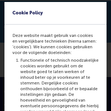
Cookie Policy
Toon pagina i
Switch to En
Klik vo
Contrast
Applicant Portal
Deze website maakt gebruik van cookies
en vergelijkbare technieken (hierna samen:
‘cookies’). We kunnen cookies gebruiken
voor de volgende doeleinden:
Functionele of technisch noodzakelijke
cookies worden gebruikt om de
website goed te laten werken of
inhoud beter op je voorkeuren af te
stemmen. Dergelijke cookies
onthouden bijvoorbeeld of er bepaalde
Geaccrediteerd door
instellingen zijn gedaan. De
hoeveelheid en gevoeligheid van
eventuele persoonsgegevens die hierbij