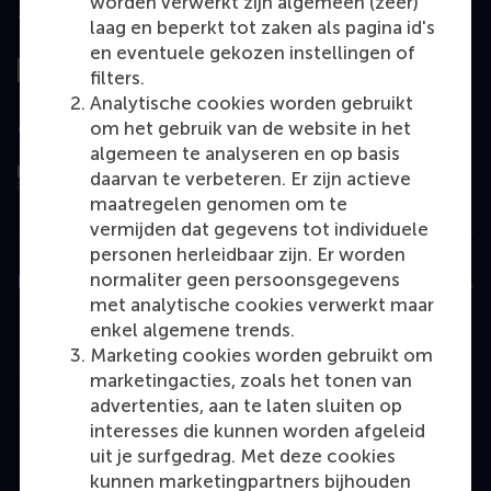
worden verwerkt zijn algemeen (zeer)
Top gerangschikt
laag en beperkt tot zaken als pagina id's
en eventuele gekozen instellingen of
filters.
Analytische cookies worden gebruikt
om het gebruik van de website in het
Geëvalueerd door
algemeen te analyseren en op basis
daarvan te verbeteren. Er zijn actieve
maatregelen genomen om te
vermijden dat gegevens tot individuele
personen herleidbaar zijn. Er worden
normaliter geen persoonsgegevens
Education
met analytische cookies verwerkt maar
Bachelor
enkel algemene trends.
Marketing cookies worden gebruikt om
Master
marketingacties, zoals het tonen van
MBA
advertenties, aan te laten sluiten op
interesses die kunnen worden afgeleid
Executive Education
uit je surfgedrag. Met deze cookies
Programme finder
kunnen marketingpartners bijhouden