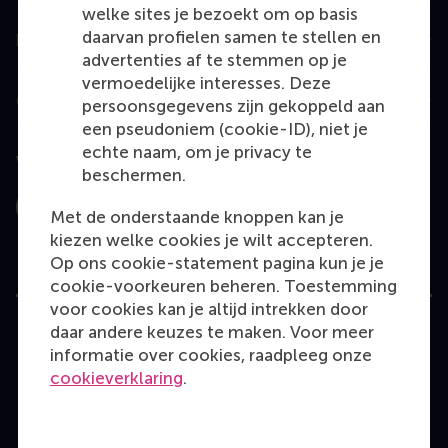
welke sites je bezoekt om op basis
daarvan profielen samen te stellen en
Information for
advertenties af te stemmen op je
vermoedelijke interesses. Deze
Contact
persoonsgegevens zijn gekoppeld aan
een pseudoniem (cookie-ID), niet je
echte naam, om je privacy te
Volg ons
beschermen.
Instagram
LinkedIn
Facebook
YouTube
X
Bluesky
Met de onderstaande knoppen kan je
kiezen welke cookies je wilt accepteren.
Op ons cookie-statement pagina kun je je
cookie-voorkeuren beheren. Toestemming
voor cookies kan je altijd intrekken door
daar andere keuzes te maken. Voor meer
informatie over cookies, raadpleeg onze
User Terms
Privacy Statement
Disclaimer
cookieverklaring
.
Cookie policy
Copyright © 2026 RSM. Alle rechten voorbehouden.