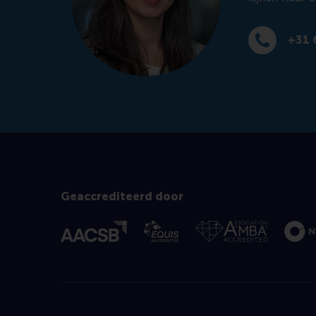
+31 
Bel +31 639 
Geaccrediteerd door