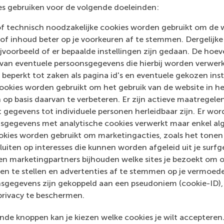
s gebruiken voor de volgende doeleinden:
of technisch noodzakelijke cookies worden gebruikt om de 
Vraag d
of inhoud beter op je voorkeuren af te stemmen. Dergelijke
voorbeeld of er bepaalde instellingen zijn gedaan. De hoev
 van eventuele persoonsgegevens die hierbij worden verwer
 beperkt tot zaken als pagina id's en eventuele gekozen inste
ookies worden gebruikt om het gebruik van de website in h
 op basis daarvan te verbeteren. Er zijn actieve maatrege
 gegevens tot individuele personen herleidbaar zijn. Er wo
sgegevens met analytische cookies verwerkt maar enkel al
kies worden gebruikt om marketingacties, zoals het tonen 
sluiten op interesses die kunnen worden afgeleid uit je surf
ogramma ontwikkel je de vaardigheden en capaciteit
n marketingpartners bijhouden welke sites je bezoekt om o
en te stellen en advertenties af te stemmen op je vermoedel
sgegevens zijn gekoppeld aan een pseudoniem (cookie-ID), 
privacy te beschermen.
chap in de energietransitie van belang is en identifi
de knoppen kan je kiezen welke cookies je wilt accepteren