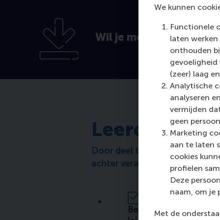
We kunnen cookie
Functionele 
Wil je meer weten?
laten werken 
onthouden bij
gevoeligheid
(zeer) laag en
Analytische c
analyseren en
vermijden dat
geen persoon
Leerdoelen
Marketing coo
aan te laten 
Door deel te nemen aan dit pr
cookies kunne
achter verandering te zijn.
profielen sam
Deze persoon
naam, om je 
Begrijp waarom leiders
Met de onderstaan