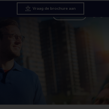
Vraag de brochure aan
Search
formation for
Toon pagi
Switch to
Klik
Cont