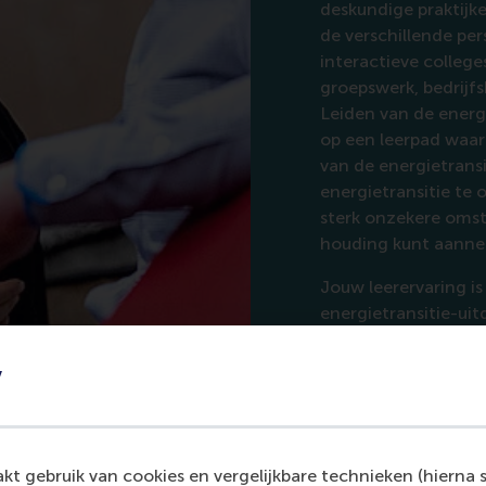
deskundige praktijk
de verschillende per
interactieve colleges
groepswerk, bedrijf
Leiden van de ener
op een leerpad waar
van de energietransi
energietransitie te
sterk onzekere oms
houding kunt aanne
Jouw leerervaring is
energietransitie-ui
uitdaging aan voor 
oplossing.
y
t gebruik van cookies en vergelijkbare technieken (hierna s