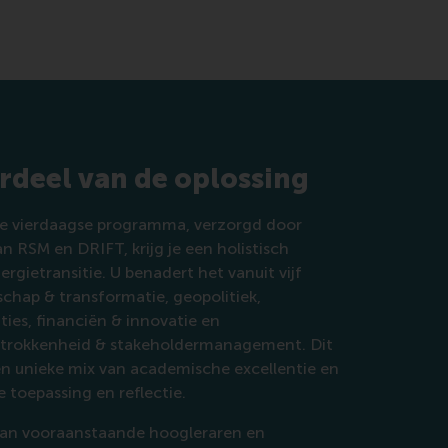
deel van de oplossing
eve vierdaagse programma, verzorgd door
 RSM en DRIFT, krijg je een holistisch
ergietransitie. U benadert het vanuit vijf
schap & transformatie, geopolitiek,
ies, financiën & innovatie en
etrokkenheid & stakeholdermanagement. Dit
n unieke mix van academische excellentie en
e toepassing en reflectie.
van vooraanstaande hoogleraren en