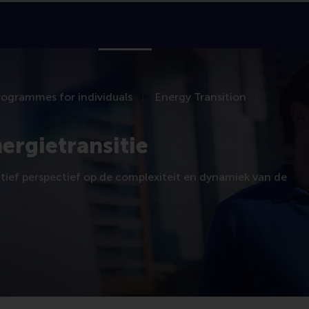
About RSM
Education
Faculty & Research
In
rogrammes for individuals
Energy Transition
ergietransitie
oratief perspectief op de complexiteit en dynamiek van de