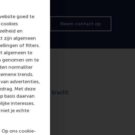
website goed te
e brochure aan
Neem contact op
 cookies
eelheid en
kt zijn algemeen
llingen of filters.
et algemeen te
len genomen om te
rden normaliter
gemene trends.
van advertenties,
gedrag. Met deze
en om een drijvende kracht
p basis daarvan
ijke interesses.
niet je echte
ceer je persoonlijke
. Op ons cookie-