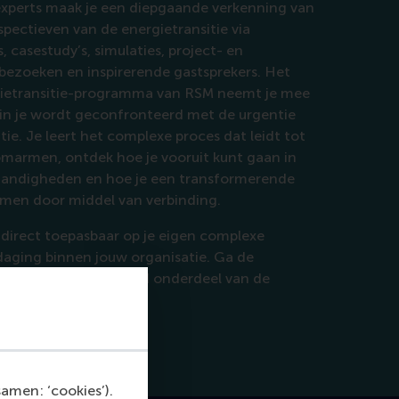
experts maak je een diepgaande verkenning van
spectieven van de energietransitie via
, casestudy’s, simulaties, project- en
sbezoeken en inspirerende gastsprekers. Het
gietransitie-programma van RSM neemt je mee
in je wordt geconfronteerd met de urgentie
tie. Je leert het complexe proces dat leidt tot
 omarmen, ontdek hoe je vooruit kunt gaan in
tandigheden en hoe je een transformerende
men door middel van verbinding.
 direct toepasbaar op je eigen complexe
tdaging binnen jouw organisatie. Ga de
jouw organisatie. Word onderdeel van de
amen: ‘cookies’).