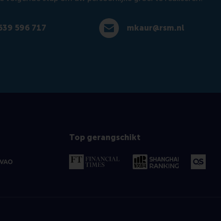
639 596 717
mkaur@rsm.nl
596 717
E-mail mkaur@rsm.nl
Top gerangschikt