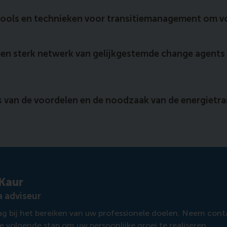
tools en technieken voor transitiemanagement om vo
n sterk netwerk van gelijkgestemde change agents 
 van de voordelen en de noodzaak van de energietran
Kaur
 adviseur
aag bij het bereiken van uw professionele doelen. Neem co
de volgende stap om uw persoonlijke groei te realiseren.