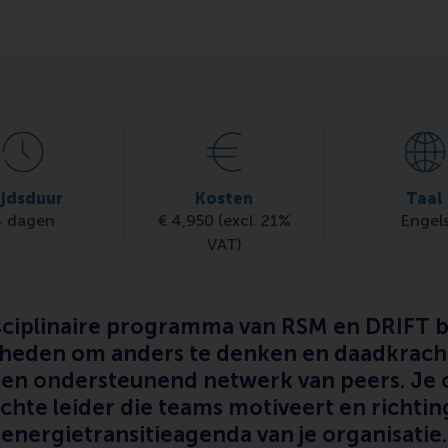
ijdsduur
Kosten
Taal
4 dagen
€ 4,950 (excl. 21%
Engel
VAT)
isciplinaire programma van RSM en DRIFT b
gheden om anders te denken en daadkracht
 een ondersteunend netwerk van peers. Je o
hte leider die teams motiveert en richtin
energietransitieagenda van je organisatie.