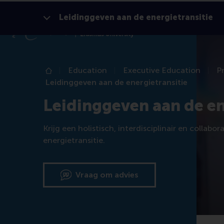
Leidinggeven aan de energietransitie
Toon alles
Education
Executive Education
P
Home
Leidinggeven aan de energietransitie
Leidinggeven aan de en
Krijg een holistisch, interdisciplinair en collab
energietransitie.
Vraag om advies