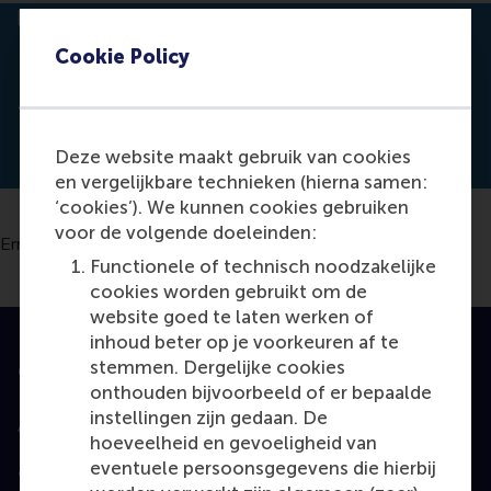
Cookie Policy
Toon pagina i
Switch to En
Klik vo
Contrast
Talk to a current student
Deze website maakt gebruik van cookies
en vergelijkbare technieken (hierna samen:
‘cookies’). We kunnen cookies gebruiken
voor de volgende doeleinden:
Functionele of technisch noodzakelijke
cookies worden gebruikt om de
website goed te laten werken of
inhoud beter op je voorkeuren af te
stemmen. Dergelijke cookies
Geaccrediteerd door
onthouden bijvoorbeeld of er bepaalde
instellingen zijn gedaan. De
hoeveelheid en gevoeligheid van
eventuele persoonsgegevens die hierbij
Top gerangschikt