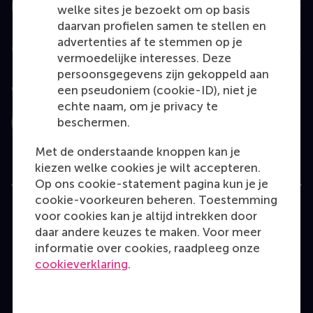
Information for
welke sites je bezoekt om op basis
daarvan profielen samen te stellen en
advertenties af te stemmen op je
Contact
vermoedelijke interesses. Deze
persoonsgegevens zijn gekoppeld aan
een pseudoniem (cookie-ID), niet je
Volg ons
echte naam, om je privacy te
beschermen.
Instagram
LinkedIn
Facebook
YouTube
X
Bluesky
Met de onderstaande knoppen kan je
kiezen welke cookies je wilt accepteren.
Op ons cookie-statement pagina kun je je
cookie-voorkeuren beheren. Toestemming
voor cookies kan je altijd intrekken door
User Terms
Privacy Statement
Disclaimer
daar andere keuzes te maken. Voor meer
Cookie policy
informatie over cookies, raadpleeg onze
cookieverklaring
.
Copyright © 2026 RSM. Alle rechten voorbehouden.