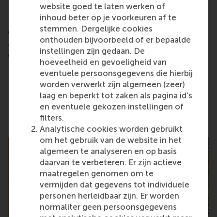
website goed te laten werken of
Mercado da Ribeira, Av. 24 de Julho, 1200-479
inhoud beter op je voorkeuren af te
Lisboa, Portugal.
stemmen. Dergelijke cookies
Contact
alumni@rsm.nl
for more information and
onthouden bijvoorbeeld of er bepaalde
ask us about joining your local alumni WhatsApp
instellingen zijn gedaan. De
group to stay informed about events in the area.
hoeveelheid en gevoeligheid van
More information:
RSM Alumni Chapter
eventuele persoonsgegevens die hierbij
worden verwerkt zijn algemeen (zeer)
laag en beperkt tot zaken als pagina id's
en eventuele gekozen instellingen of
Delen
Deel huidige pagina als Facebook bericht
Deel huidige pagina als X bericht
Deel huidige pagina als Blu
Deel huidige pagina 
Deel huidige 
Deel 
filters.
Analytische cookies worden gebruikt
om het gebruik van de website in het
algemeen te analyseren en op basis
daarvan te verbeteren. Er zijn actieve
maatregelen genomen om te
vermijden dat gegevens tot individuele
personen herleidbaar zijn. Er worden
normaliter geen persoonsgegevens