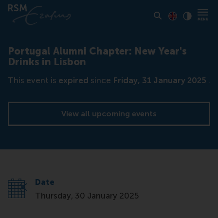
Toon pagina i
Switch to En
Klik vo
Contrast
Portugal Alumni Chapter: New Year's
Drinks in Lisbon
This event is
expired
since
Friday, 31 January 2025
.
View all upcoming events
Date
Thursday, 30 January 2025