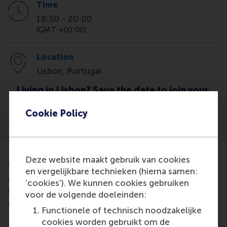
Time
18:30
-
20:00
(GMT +00:00)
Location
Lisbon, Portugal
Living in Lisbon? Save the date to join your
local alumni community at their next
networking event.
Cookie Policy
Deze website maakt gebruik van cookies
You're invited to reconnect with fellow alumni,
en vergelijkbare technieken (hierna samen:
make new friends, and expand your professional
‘cookies’). We kunnen cookies gebruiken
network over drinks at this gathering in Lisbon.
voor de volgende doeleinden:
When
: 18:30, Thursday 30 January
Functionele of technisch noodzakelijke
cookies worden gebruikt om de
NOTE! NEW LOCATION -
Time Out Market -