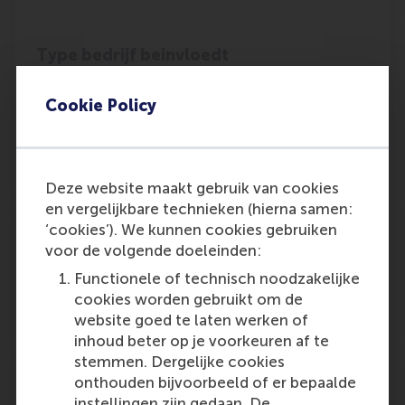
Type bedrijf beinvloedt
mechanisatiegraad
Cookie Policy
Outlet:
Media Type:
Mainport News
Unknown
Monday, 31 March 2008
Deze website maakt gebruik van cookies
en vergelijkbare technieken (hierna samen:
Zelfstandigen verenigt u
‘cookies’). We kunnen cookies gebruiken
voor de volgende doeleinden:
Outlet:
Media Type:
SCM Supply Scain Magazine
Unknown
Functionele of technisch noodzakelijke
cookies worden gebruikt om de
Monday, 31 March 2008
website goed te laten werken of
inhoud beter op je voorkeuren af te
stemmen. Dergelijke cookies
Wetenschappelijk SAR-en
onthouden bijvoorbeeld of er bepaalde
instellingen zijn gedaan. De