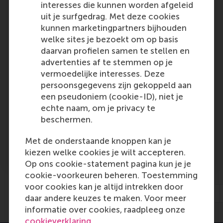
interesses die kunnen worden afgeleid
Vrijwillig(er) op internet
uit je surfgedrag. Met deze cookies
Outlet:
Media Type:
Boston Business Journal
Unknown
kunnen marketingpartners bijhouden
welke sites je bezoekt om op basis
daarvan profielen samen te stellen en
Monday, 31 March 2008
advertenties af te stemmen op je
vermoedelijke interesses. Deze
persoonsgegevens zijn gekoppeld aan
Michael Porters vijfkrachtenmodel blijft
een pseudoniem (cookie-ID), niet je
krachtig
echte naam, om je privacy te
Outlet:
Media Type:
beschermen.
DW Drogisten Weekblad
Unknown
Met de onderstaande knoppen kan je
Monday, 31 March 2008
kiezen welke cookies je wilt accepteren.
Op ons cookie-statement pagina kun je je
cookie-voorkeuren beheren. Toestemming
voor cookies kan je altijd intrekken door
Previous
1
…
1339
1340
1341
1342
daar andere keuzes te maken. Voor meer
informatie over cookies, raadpleeg onze
cookieverklaring
.