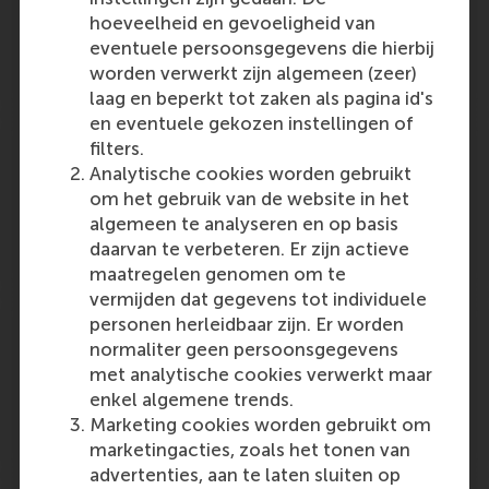
Outlet:
Media Type:
PropertyNL Magazine
Unknown
hoeveelheid en gevoeligheid van
eventuele persoonsgegevens die hierbij
Monday, 31 March 2008
worden verwerkt zijn algemeen (zeer)
laag en beperkt tot zaken als pagina id's
en eventuele gekozen instellingen of
Pas op voor slechte ideeën
filters.
Analytische cookies worden gebruikt
Outlet:
Media Type:
Tijdschrift voor inkoop & logistiek
Unknown
om het gebruik van de website in het
algemeen te analyseren en op basis
Monday, 31 March 2008
daarvan te verbeteren. Er zijn actieve
maatregelen genomen om te
vermijden dat gegevens tot individuele
Versvervoer
personen herleidbaar zijn. Er worden
normaliter geen persoonsgegevens
Outlet:
Media Type:
NRC Handelsblad
Unknown
met analytische cookies verwerkt maar
enkel algemene trends.
Marketing cookies worden gebruikt om
Monday, 31 March 2008
marketingacties, zoals het tonen van
advertenties, aan te laten sluiten op