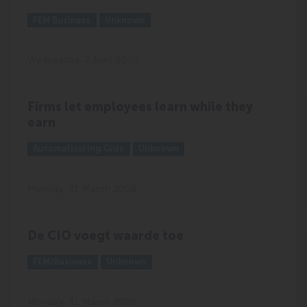
Outlet:
Media Type:
FEM Business
Unknown
Wednesday, 2 April 2008
Firms let employees learn while they
earn
Outlet:
Media Type:
Automatisering Gids
Unknown
Monday, 31 March 2008
De CIO voegt waarde toe
Outlet:
Media Type:
FEM/Business
Unknown
Monday, 31 March 2008