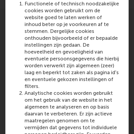
Functionele of technisch noodzakelijke
cookies worden gebruikt om de
website goed te laten werken of
inhoud beter op je voorkeuren af te
stemmen. Dergelijke cookies
onthouden bijvoorbeeld of er bepaalde
instellingen zijn gedaan. De
Participants
hoeveelheid en gevoeligheid van
Marius van Dijke
eventuele persoonsgegevens die hierbij
Role: Faculty
worden verwerkt zijn algemeen (zeer)
Reference type: Quoted
laag en beperkt tot zaken als pagina id's
RSM
en eventuele gekozen instellingen of
Role: General
filters.
Reference type: Referenced
Analytische cookies worden gebruikt
Gijs
om het gebruik van de website in het
Role: Faculty
algemeen te analyseren en op basis
Reference type: Quoted
daarvan te verbeteren. Er zijn actieve
Ethical Leadership in Business
maatregelen genomen om te
Role: Programme/Centre/Department
vermijden dat gegevens tot individuele