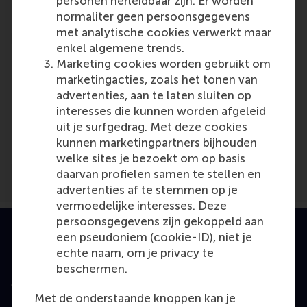
Reference type: Referenced
personen herleidbaar zijn. Er worden
normaliter geen persoonsgegevens
met analytische cookies verwerkt maar
enkel algemene trends.
Marketing cookies worden gebruikt om
marketingacties, zoals het tonen van
advertenties, aan te laten sluiten op
Media Outlets
interesses die kunnen worden afgeleid
uit je surfgedrag. Met deze cookies
Consultancy.uk
(Online)
kunnen marketingpartners bijhouden
welke sites je bezoekt om op basis
daarvan profielen samen te stellen en
advertenties af te stemmen op je
vermoedelijke interesses. Deze
persoonsgegevens zijn gekoppeld aan
een pseudoniem (cookie-ID), niet je
Geaccrediteerd door
echte naam, om je privacy te
beschermen.
Met de onderstaande knoppen kan je