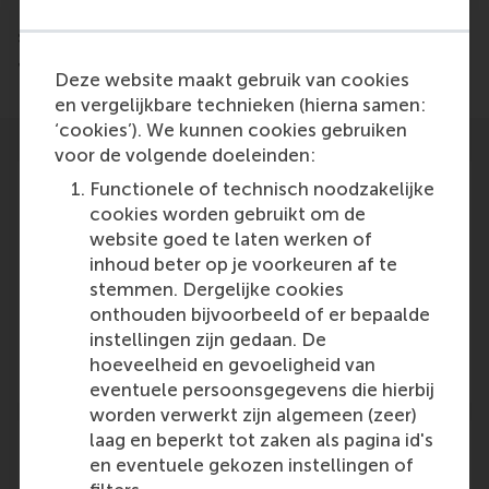
Information Management and Networks, will be
speaking at the Crypto Day event on 29 and 30
January 2018 at the RAI in Amsterdam.
Deze website maakt gebruik van cookies
en vergelijkbare technieken (hierna samen:
‘cookies’). We kunnen cookies gebruiken
voor de volgende doeleinden:
Functionele of technisch noodzakelijke
cookies worden gebruikt om de
website goed te laten werken of
Participants
inhoud beter op je voorkeuren af te
stemmen. Dergelijke cookies
Peter Vervest
onthouden bijvoorbeeld of er bepaalde
Role: Faculty
instellingen zijn gedaan. De
Reference type: Referenced
hoeveelheid en gevoeligheid van
eventuele persoonsgegevens die hierbij
worden verwerkt zijn algemeen (zeer)
laag en beperkt tot zaken als pagina id's
en eventuele gekozen instellingen of