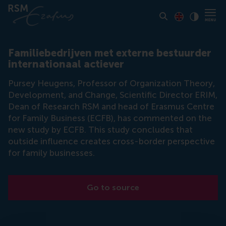
Toon pagina i
Switch to En
Klik vo
Contrast
Familiebedrijven met externe bestuurder
internationaal actiever
Pursey Heugens, Professor of Organization Theory,
Development, and Change, Scientific Director ERIM,
Dean of Research RSM and head of Erasmus Centre
for Family Business (ECFB), has commented on the
new study by ECFB. This study concludes that
outside influence creates cross-border perspective
for family businesses.
Go to source