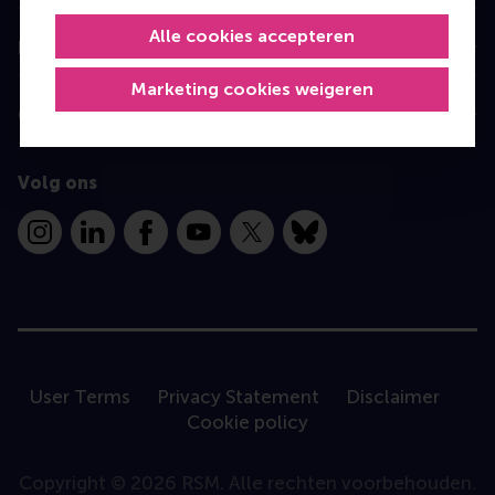
Alle cookies accepteren
Information for
Marketing cookies weigeren
Contact
Volg ons
Instagram
LinkedIn
Facebook
YouTube
X
Bluesky
User Terms
Privacy Statement
Disclaimer
Cookie policy
Copyright © 2026 RSM. Alle rechten voorbehouden.