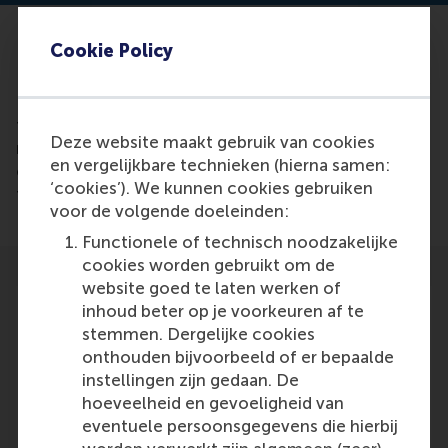
Cookie Policy
Pursey Heugens, Professor of Organization Theory,
Development, and Change, Scientific Director ERIM,
Dean of Research RSM and head of Erasmus Centre
for Family Business (ECFB), has commented on the
Deze website maakt gebruik van cookies
new study by ECFB. This study concludes that
en vergelijkbare technieken (hierna samen:
outside influence creates cross-border perspective
‘cookies’). We kunnen cookies gebruiken
for family businesses.
voor de volgende doeleinden:
Functionele of technisch noodzakelijke
cookies worden gebruikt om de
website goed te laten werken of
inhoud beter op je voorkeuren af te
stemmen. Dergelijke cookies
onthouden bijvoorbeeld of er bepaalde
Participants
instellingen zijn gedaan. De
hoeveelheid en gevoeligheid van
Pursey Heugens
eventuele persoonsgegevens die hierbij
Role: Faculty