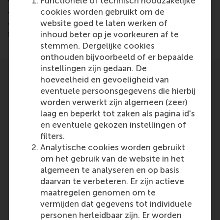
Functionele of technisch noodzakelijke
aimed to boost participants’ problem-solving skills
cookies worden gebruikt om de
and their effectiveness in finding solutions to
website goed te laten werken of
strategic business problems.
inhoud beter op je voorkeuren af te
stemmen. Dergelijke cookies
onthouden bijvoorbeeld of er bepaalde
instellingen zijn gedaan. De
hoeveelheid en gevoeligheid van
eventuele persoonsgegevens die hierbij
worden verwerkt zijn algemeen (zeer)
laag en beperkt tot zaken als pagina id's
Participants
en eventuele gekozen instellingen of
filters.
Rotterdam School of Management,
Analytische cookies worden gebruikt
Erasmus University
om het gebruik van de website in het
Role: General
algemeen te analyseren en op basis
Reference type: Featured
daarvan te verbeteren. Er zijn actieve
Marc Baaij
maatregelen genomen om te
Role: Faculty
vermijden dat gegevens tot individuele
Reference type: Referenced
personen herleidbaar zijn. Er worden