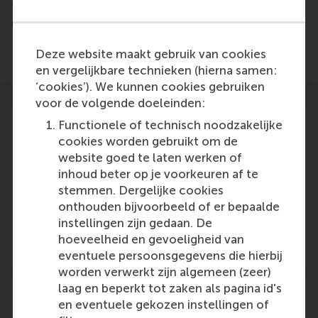
the comparative levels of generosity of
giving between native Dutch and non-native Dutch.
Deze website maakt gebruik van cookies
en vergelijkbare technieken (hierna samen:
‘cookies’). We kunnen cookies gebruiken
voor de volgende doeleinden:
Functionele of technisch noodzakelijke
cookies worden gebruikt om de
website goed te laten werken of
Participants
inhoud beter op je voorkeuren af te
stemmen. Dergelijke cookies
Lucas
onthouden bijvoorbeeld of er bepaalde
Role: Faculty
instellingen zijn gedaan. De
Reference type: Referenced
hoeveelheid en gevoeligheid van
eventuele persoonsgegevens die hierbij
worden verwerkt zijn algemeen (zeer)
laag en beperkt tot zaken als pagina id's
en eventuele gekozen instellingen of