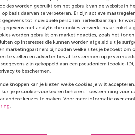
ookies worden gebruikt om het gebruik van de website in h
 op basis daarvan te verbeteren. Er zijn actieve maatrege
Media Outlets
 gegevens tot individuele personen herleidbaar zijn. Er wo
sgegevens met analytische cookies verwerkt maar enkel al
NewsRx
(Online)
kies worden gebruikt om marketingacties, zoals het tonen 
sluiten op interesses die kunnen worden afgeleid uit je surf
n marketingpartners bijhouden welke sites je bezoekt om o
en te stellen en advertenties af te stemmen op je vermoedel
sgegevens zijn gekoppeld aan een pseudoniem (cookie-ID), 
privacy te beschermen.
de knoppen kan je kiezen welke cookies je wilt accepteren
kun je je cookie-voorkeuren beheren. Toestemming voor coo
ar andere keuzes te maken. Voor meer informatie over cook
aring
.
Top gerangschikt