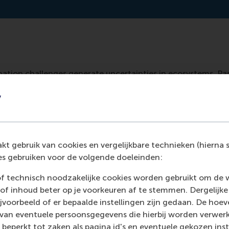
tion challenges generate uncertainties in ecosystems. Pas
hese challenges, reducing ecosystem-level uncertainty.
y
ry.wiley.com/doi/10.1002/smj.3562
t gebruik van cookies en vergelijkbare technieken (hierna s
s gebruiken voor de volgende doeleinden:
of technisch noodzakelijke cookies worden gebruikt om de 
of inhoud beter op je voorkeuren af te stemmen. Dergelijke
voorbeeld of er bepaalde instellingen zijn gedaan. De hoev
 van eventuele persoonsgegevens die hierbij worden verwer
 beperkt tot zaken als pagina id's en eventuele gekozen inste