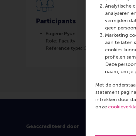
Analytische c
analyseren en
Participants
vermijden dat
geen persoon
Eugene Pyun
Marketing coo
Role: Faculty
aan te laten 
Reference type: Co-written by
cookies kunne
profielen sam
Deze persoon
naam, om je 
Met de onderstaan
statement pagina 
intrekken door da
onze
cookieverkl
Geaccrediteerd door