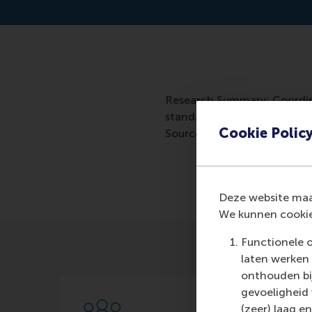
Research Summary: Coordina
standardization mitigates t
Cookie Polic
Source: https://onlinelibra
Deze website maak
We kunnen cookie
Functionele 
laten werken 
onthouden bij
gevoeligheid
(zeer) laag en