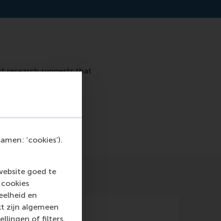
t research suggests that
amen: ‘cookies’).
website goed te
 cookies
eelheid en
kt zijn algemeen
llingen of filters.