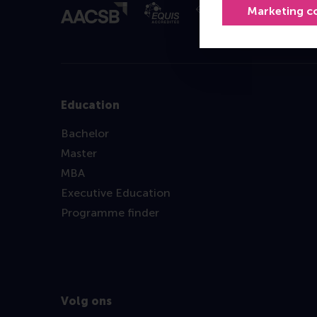
Marketing c
Education
Bachelor
Master
MBA
Executive Education
Programme finder
Volg ons