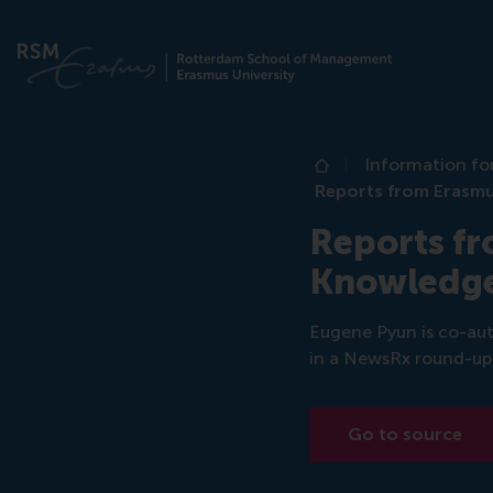
Information fo
Home
Reports from Erasmu
Reports fr
Knowledge
Eugene Pyun is co-au
in a NewsRx round-up
Go to source