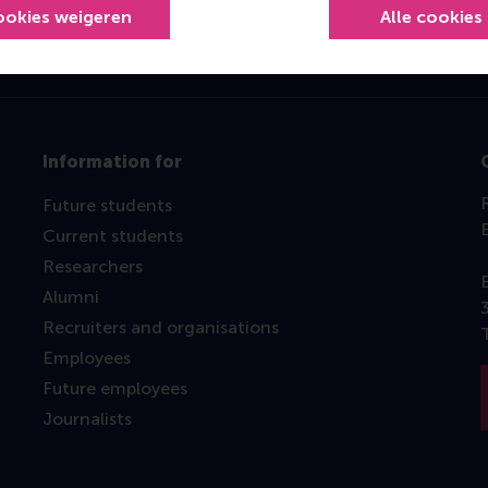
ookies weigeren
Alle cookies
Information for
Future students
Current students
Researchers
Alumni
Recruiters and organisations
Employees
Future employees
Journalists