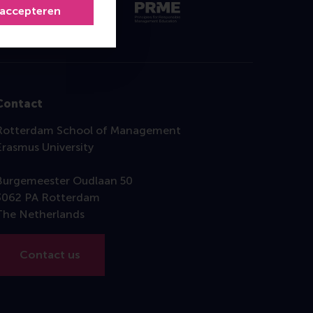
 accepteren
Contact
Rotterdam School of Management
Erasmus University
Burgemeester Oudlaan 50
3062 PA Rotterdam
The Netherlands
Contact us