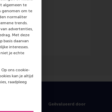
et algemeen te
len genomen om te
rden normaliter
gemene trends.
van advertenties,
gedrag. Met deze
p basis daarvan
ijke interesses.
niet je echte
. Op ons cookie-
kies kan je altijd
ies, raadpleeg
Geëvalueerd door