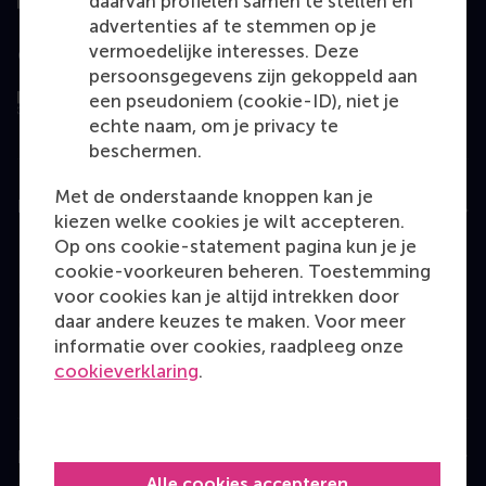
daarvan profielen samen te stellen en
advertenties af te stemmen op je
vermoedelijke interesses. Deze
Geëvalueerd door
persoonsgegevens zijn gekoppeld aan
een pseudoniem (cookie-ID), niet je
echte naam, om je privacy te
beschermen.
Met de onderstaande knoppen kan je
Education
kiezen welke cookies je wilt accepteren.
Op ons cookie-statement pagina kun je je
Bachelor
cookie-voorkeuren beheren. Toestemming
Master
voor cookies kan je altijd intrekken door
daar andere keuzes te maken. Voor meer
MBA
informatie over cookies, raadpleeg onze
Executive Education
cookieverklaring
.
Programme finder
Information for
Alle cookies accepteren