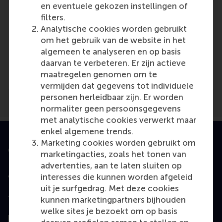
en eventuele gekozen instellingen of
filters.
Analytische cookies worden gebruikt
om het gebruik van de website in het
Media Outlets
algemeen te analyseren en op basis
daarvan te verbeteren. Er zijn actieve
Nederland Maritiem Land
(Online)
maatregelen genomen om te
vermijden dat gegevens tot individuele
personen herleidbaar zijn. Er worden
normaliter geen persoonsgegevens
met analytische cookies verwerkt maar
enkel algemene trends.
Marketing cookies worden gebruikt om
Geaccrediteerd door
marketingacties, zoals het tonen van
advertenties, aan te laten sluiten op
interesses die kunnen worden afgeleid
uit je surfgedrag. Met deze cookies
Top gerangschikt
kunnen marketingpartners bijhouden
welke sites je bezoekt om op basis