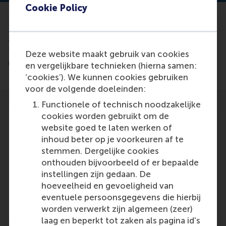
Cookie Policy
Read the
article: https://maritiemland.nl/nieuws/rsm-and-
ferm-research-cyber-vulnerability-in-rotterdam-
Deze website maakt gebruik van cookies
maritime-sector/
en vergelijkbare technieken (hierna samen:
‘cookies’). We kunnen cookies gebruiken
voor de volgende doeleinden:
Functionele of technisch noodzakelijke
cookies worden gebruikt om de
website goed te laten werken of
inhoud beter op je voorkeuren af te
stemmen. Dergelijke cookies
Participants
onthouden bijvoorbeeld of er bepaalde
Albert Veenstra
instellingen zijn gedaan. De
Role: Faculty
hoeveelheid en gevoeligheid van
Reference type: Quoted
eventuele persoonsgegevens die hierbij
worden verwerkt zijn algemeen (zeer)
laag en beperkt tot zaken als pagina id's