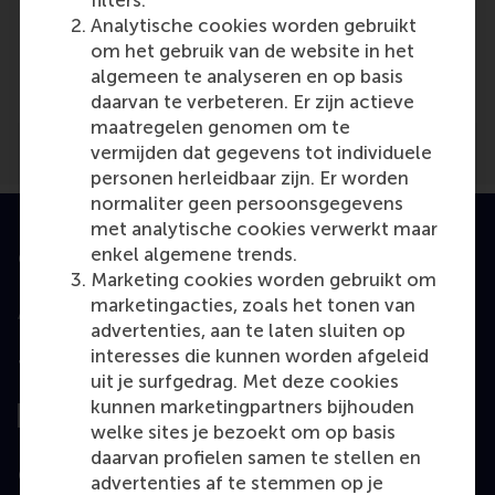
filters.
Analytische cookies worden gebruikt
Media Outlets
om het gebruik van de website in het
AD.nl
(Newspaper)
algemeen te analyseren en op basis
daarvan te verbeteren. Er zijn actieve
maatregelen genomen om te
vermijden dat gegevens tot individuele
personen herleidbaar zijn. Er worden
normaliter geen persoonsgegevens
met analytische cookies verwerkt maar
enkel algemene trends.
Geaccrediteerd door
Marketing cookies worden gebruikt om
marketingacties, zoals het tonen van
advertenties, aan te laten sluiten op
interesses die kunnen worden afgeleid
Top gerangschikt
uit je surfgedrag. Met deze cookies
kunnen marketingpartners bijhouden
welke sites je bezoekt om op basis
daarvan profielen samen te stellen en
Geëvalueerd door
advertenties af te stemmen op je