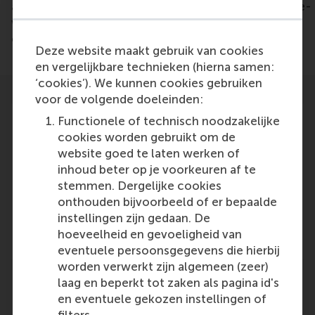
article: https://www.ad.nl/rotterdam/spotgoedkope-
winkels-met-schreeuwerige-etalages-in-het-
centrum-is-dit-wat-je-wil-als-stad~a2202f5b/
Deze website maakt gebruik van cookies
en vergelijkbare technieken (hierna samen:
‘cookies’). We kunnen cookies gebruiken
voor de volgende doeleinden:
Functionele of technisch noodzakelijke
cookies worden gebruikt om de
website goed te laten werken of
Participants
inhoud beter op je voorkeuren af te
stemmen. Dergelijke cookies
Cor Molenaar
onthouden bijvoorbeeld of er bepaalde
Role: Faculty
instellingen zijn gedaan. De
Reference type: Quoted
hoeveelheid en gevoeligheid van
eventuele persoonsgegevens die hierbij
worden verwerkt zijn algemeen (zeer)
laag en beperkt tot zaken als pagina id's
en eventuele gekozen instellingen of