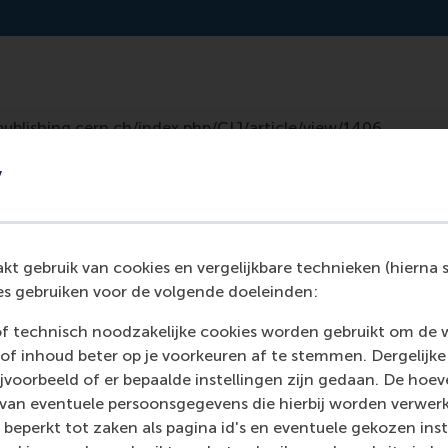
publishing.cern.ch/index.php/CIJ/article/view/1406
y
t gebruik van cookies en vergelijkbare technieken (hierna s
s gebruiken voor de volgende doeleinden:
of technisch noodzakelijke cookies worden gebruikt om de 
of inhoud beter op je voorkeuren af te stemmen. Dergelijke
voorbeeld of er bepaalde instellingen zijn gedaan. De hoev
 van eventuele persoonsgegevens die hierbij worden verwer
Media Outlets
 beperkt tot zaken als pagina id's en eventuele gekozen inste