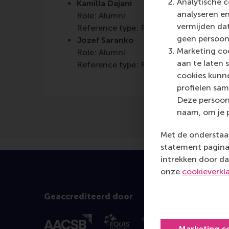
Analytische c
Kamilla Dajani
analyseren en
Role: Alumni
vermijden dat
Reference type: Referenced
geen persoon
Jozef Saranko
Marketing coo
Role: Alumni
aan te laten 
Reference type: Referenced
cookies kunne
profielen sam
Deze persoon
naam, om je 
Met de onderstaan
statement pagina 
intrekken door da
onze
cookieverkl
Geaccrediteerd door
Marketing c