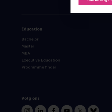
Education
Bachelor
Master
MBA
Executive Education
Programme finder
Volg ons