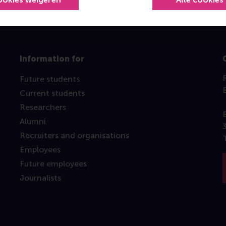
Information for
Future students
Current students
Researchers
Alumni
Recruiters and organisations
Employees
Future employees
Journalists