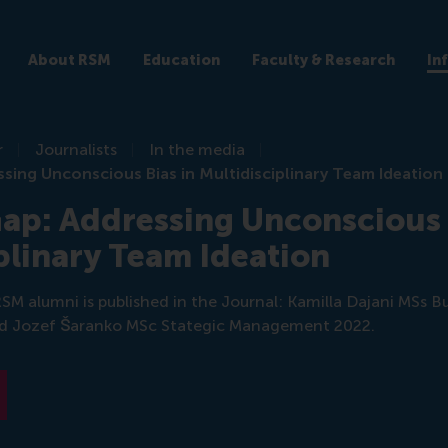
About RSM
Education
Faculty & Research
In
r
Journalists
In the media
sing Unconscious Bias in Multidisciplinary Team Ideation
ap: Addressing Unconscious 
plinary Team Ideation
SM alumni is published in the Journal: Kamilla Dajani MSs B
 Jozef Šaranko MSc Stategic Management 2022.