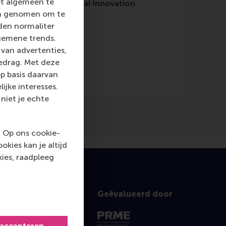
et algemeen te
ournal of Experimental Innovation
len genomen om te
rden normaliter
gemene trends.
van advertenties,
gedrag. Met deze
p basis daarvan
ijke interesses.
niet je echte
. Op ons cookie-
kies kan je altijd
ies, raadpleeg
Geëvalueerd door
 accepteren