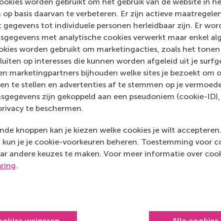
ookies worden gebruikt om het gebruik van de website in h
CERN IdeaSquare J
 op basis daarvan te verbeteren. Er zijn actieve maatrege
(Online)
 gegevens tot individuele personen herleidbaar zijn. Er wo
sgegevens met analytische cookies verwerkt maar enkel al
kies worden gebruikt om marketingacties, zoals het tonen 
sluiten op interesses die kunnen worden afgeleid uit je surf
n marketingpartners bijhouden welke sites je bezoekt om o
en te stellen en advertenties af te stemmen op je vermoedel
sgegevens zijn gekoppeld aan een pseudoniem (cookie-ID), 
privacy te beschermen.
de knoppen kan je kiezen welke cookies je wilt accepteren
kun je je cookie-voorkeuren beheren. Toestemming voor coo
ar andere keuzes te maken. Voor meer informatie over cook
aring
.
Top gerangschikt
ookies weigeren
Alle cookies