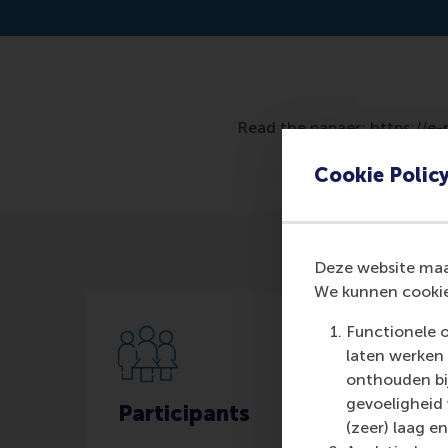
Read the papaer: https://e-
Cookie Polic
Deze website maak
We kunnen cookie
Functionele 
laten werken 
onthouden bij
gevoeligheid
Participants
(zeer) laag en