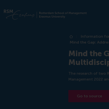
Information fo
Home
Mind the Gap: Addres
Mind the G
Multidisci
The research of two R
Management 2022 and
Go to source