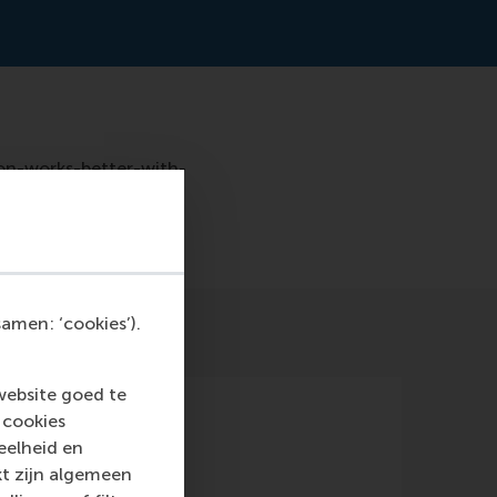
ion-works-better-with-
amen: ‘cookies’).
website goed te
 cookies
eelheid en
kt zijn algemeen