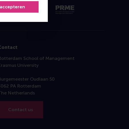
 accepteren
Contact
Rotterdam School of Management
Erasmus University
Burgemeester Oudlaan 50
3062 PA Rotterdam
The Netherlands
Contact us