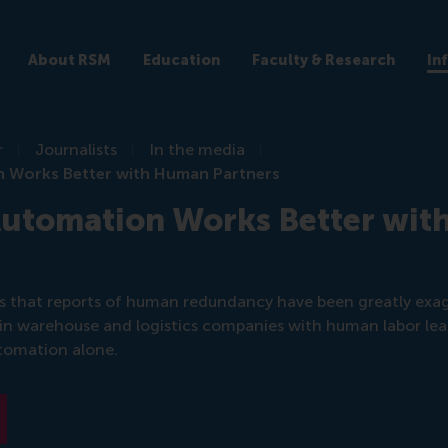
About RSM
Education
Faculty & Research
In
r
Journalists
In the media
n Works Better with Human Partners
 Automation Works Better wi
s that reports of human redundancy have been greatly exa
n warehouse and logistics companies with human labor lea
utomation alone.