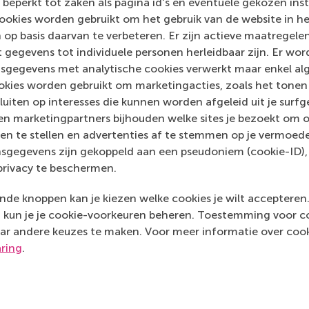
 beperkt tot zaken als pagina id's en eventuele gekozen inste
Media Outlets
ookies worden gebruikt om het gebruik van de website in h
 op basis daarvan te verbeteren. Er zijn actieve maatrege
Harvard Business 
 gegevens tot individuele personen herleidbaar zijn. Er wo
sgegevens met analytische cookies verwerkt maar enkel al
kies worden gebruikt om marketingacties, zoals het tonen 
sluiten op interesses die kunnen worden afgeleid uit je surf
n marketingpartners bijhouden welke sites je bezoekt om o
en te stellen en advertenties af te stemmen op je vermoedel
sgegevens zijn gekoppeld aan een pseudoniem (cookie-ID), 
privacy te beschermen.
de knoppen kan je kiezen welke cookies je wilt accepteren
kun je je cookie-voorkeuren beheren. Toestemming voor coo
ar andere keuzes te maken. Voor meer informatie over cook
aring
.
Top gerangschikt