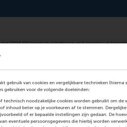
hbr.org/2024/06/research-warehouse-and-logistics-automat
-latest-text-1
y
t gebruik van cookies en vergelijkbare technieken (hierna s
s gebruiken voor de volgende doeleinden:
of technisch noodzakelijke cookies worden gebruikt om de 
of inhoud beter op je voorkeuren af te stemmen. Dergelijke
voorbeeld of er bepaalde instellingen zijn gedaan. De hoev
 van eventuele persoonsgegevens die hierbij worden verwer