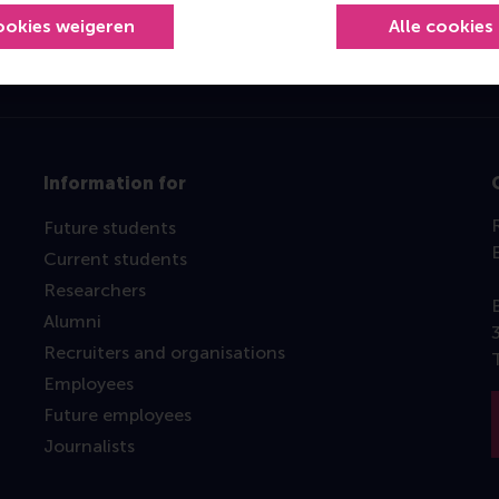
ookies weigeren
Alle cookies
Information for
Future students
Current students
Researchers
Alumni
Recruiters and organisations
Employees
Future employees
Journalists