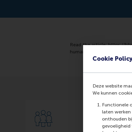
Read the article: https://
human-partners?ab=HP-hero
Cookie Polic
Deze website maak
We kunnen cookie
Functionele 
laten werken 
onthouden bij
gevoeligheid