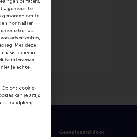
llingen of filters.
et algemeen te
len genomen om te
Review
(Magazine)
rden normaliter
gemene trends.
van advertenties,
gedrag. Met deze
p basis daarvan
ijke interesses.
niet je echte
. Op ons cookie-
kies kan je altijd
ies, raadpleeg
Geëvalueerd door