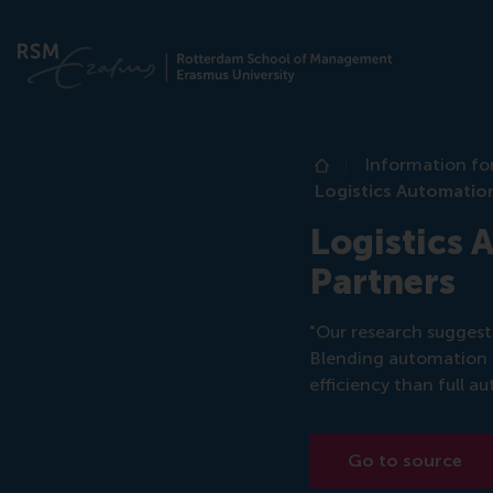
Information fo
Home
Logistics Automatio
Logistics
Partners
"Our research suggest
Blending automation i
efficiency than full a
Go to source