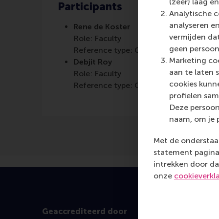
(zeer) laag en
Participants
Analytische c
analyseren en
Rene de Koster
vermijden dat
Role: Faculty
geen persoon
Reference type: Co-written by
Marketing coo
Debjit Roy
aan te laten 
Role: Faculty
cookies kunne
Reference type: Co-written by
profielen sam
Deze persoon
naam, om je 
Met de onderstaan
statement pagina 
intrekken door da
onze
cookieverkl
Geaccrediteerd door