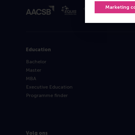
Marketing c
Education
Bachelor
Master
MBA
Executive Education
Programme finder
Volg ons