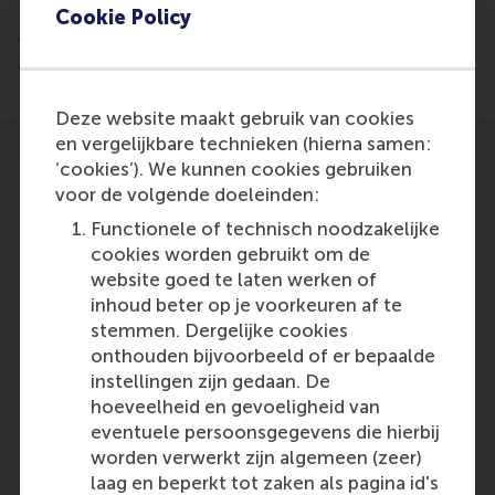
Read the
Cookie Policy
article: https://www.lelezard.com/en/news-
21457410.html
Deze website maakt gebruik van cookies
en vergelijkbare technieken (hierna samen:
‘cookies’). We kunnen cookies gebruiken
voor de volgende doeleinden:
Functionele of technisch noodzakelijke
cookies worden gebruikt om de
Participants
website goed te laten werken of
Harwin de Vries
inhoud beter op je voorkeuren af te
Role: Faculty
stemmen. Dergelijke cookies
Reference type: Referenced
onthouden bijvoorbeeld of er bepaalde
Stef Lemmens
instellingen zijn gedaan. De
Role: Faculty
hoeveelheid en gevoeligheid van
Reference type: Referenced
eventuele persoonsgegevens die hierbij
worden verwerkt zijn algemeen (zeer)
laag en beperkt tot zaken als pagina id's