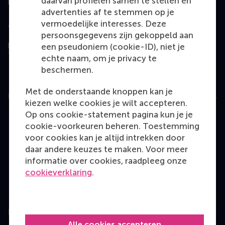
daarvan profielen samen te stellen en
advertenties af te stemmen op je
vermoedelijke interesses. Deze
Geëvalueerd door
persoonsgegevens zijn gekoppeld aan
een pseudoniem (cookie-ID), niet je
echte naam, om je privacy te
beschermen.
Met de onderstaande knoppen kan je
Education
kiezen welke cookies je wilt accepteren.
Op ons cookie-statement pagina kun je je
Bachelor
cookie-voorkeuren beheren. Toestemming
Master
voor cookies kan je altijd intrekken door
daar andere keuzes te maken. Voor meer
MBA
informatie over cookies, raadpleeg onze
Executive Education
cookieverklaring
.
Programme finder
Information for
Alle cookies accepteren