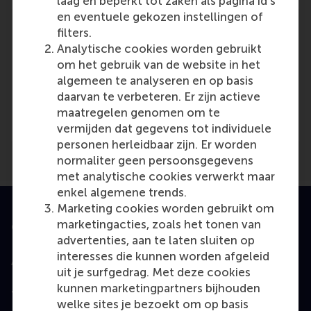
laag en beperkt tot zaken als pagina id's
en eventuele gekozen instellingen of
filters.
Analytische cookies worden gebruikt
om het gebruik van de website in het
algemeen te analyseren en op basis
Media Outlets
daarvan te verbeteren. Er zijn actieve
San Francisco Biotech Networks
(Online)
maatregelen genomen om te
vermijden dat gegevens tot individuele
personen herleidbaar zijn. Er worden
normaliter geen persoonsgegevens
met analytische cookies verwerkt maar
enkel algemene trends.
Marketing cookies worden gebruikt om
marketingacties, zoals het tonen van
Geaccrediteerd door
advertenties, aan te laten sluiten op
interesses die kunnen worden afgeleid
uit je surfgedrag. Met deze cookies
kunnen marketingpartners bijhouden
Top gerangschikt
welke sites je bezoekt om op basis