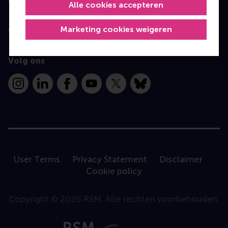
Alle cookies accepteren
Marketing cookies weigeren
Contact
Volg ons
Instagram
LinkedIn
Facebook
YouTube
X
Bluesky
User Terms
Privacy Statement
Disclaimer
Cookie policy
Copyright © 2026 RSM. Alle rechten voorbehouden.