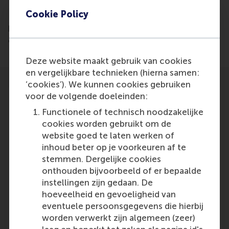
Cookie Policy
Read the article: https://sfbn.org/san-francisco-
biotech-news/2024/07/18/assessment-of-supply-
chain-risk-key-to-improving-medicine-access/
Deze website maakt gebruik van cookies
en vergelijkbare technieken (hierna samen:
‘cookies’). We kunnen cookies gebruiken
voor de volgende doeleinden:
Functionele of technisch noodzakelijke
cookies worden gebruikt om de
Participants
website goed te laten werken of
inhoud beter op je voorkeuren af te
Harwin de Vries
stemmen. Dergelijke cookies
Role: Faculty
onthouden bijvoorbeeld of er bepaalde
Reference type: Referenced
instellingen zijn gedaan. De
Stef Lemmens
hoeveelheid en gevoeligheid van
Role: Faculty
eventuele persoonsgegevens die hierbij
Reference type: Referenced
worden verwerkt zijn algemeen (zeer)