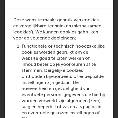
Participants
Deze website maakt gebruik van cookies
en vergelijkbare technieken (hierna samen:
Niels Agatz
‘cookies’). We kunnen cookies gebruiken
Role: Faculty
voor de volgende doeleinden:
Reference type: Quoted
Functionele of technisch noodzakelijke
cookies worden gebruikt om de
website goed te laten werken of
inhoud beter op je voorkeuren af te
stemmen. Dergelijke cookies
onthouden bijvoorbeeld of er bepaalde
Media Outlets
instellingen zijn gedaan. De
hoeveelheid en gevoeligheid van
De Telegraaf
(Newspaper)
eventuele persoonsgegevens die hierbij
worden verwerkt zijn algemeen (zeer)
laag en beperkt tot zaken als pagina id's
en eventuele gekozen instellingen of