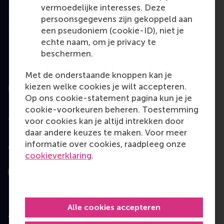
vermoedelijke interesses. Deze
Master
persoonsgegevens zijn gekoppeld aan
MBA
een pseudoniem (cookie-ID), niet je
echte naam, om je privacy te
Executive Education
beschermen.
Programme finder
Met de onderstaande knoppen kan je
kiezen welke cookies je wilt accepteren.
Information for
Op ons cookie-statement pagina kun je je
cookie-voorkeuren beheren. Toestemming
Contact
voor cookies kan je altijd intrekken door
daar andere keuzes te maken. Voor meer
informatie over cookies, raadpleeg onze
Volg ons
cookieverklaring
.
Instagram
LinkedIn
Facebook
YouTube
X
Bluesky
Alle cookies accepteren