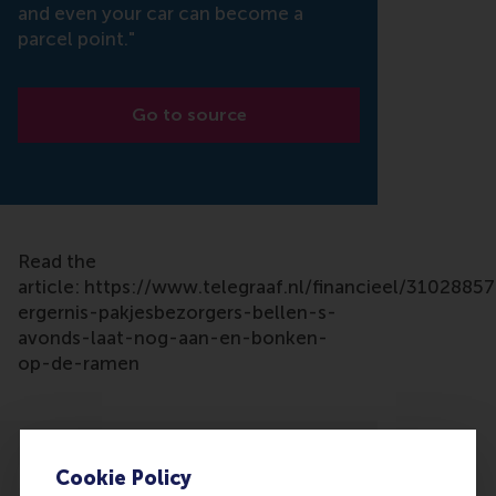
and even your car can become a
parcel point."
Go to source
Read the
article: https://www.telegraaf.nl/financieel/3102885
ergernis-pakjesbezorgers-bellen-s-
avonds-laat-nog-aan-en-bonken-
op-de-ramen
Cookie Policy