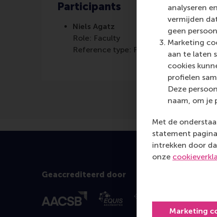
Participants
analyseren en
vermijden dat
Niels Agatz
geen persoon
Role: Faculty
Marketing coo
Reference type: Featured
aan te laten 
cookies kunne
profielen sam
Deze persoon
naam, om je 
Met de onderstaan
statement pagina 
intrekken door da
onze
cookieverkl
Geaccrediteerd door
Marketing c