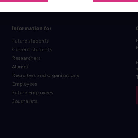
Information for
Future students
Current students
Researchers
Alumni
Recruiters and organisations
Employees
Future employees
Journalists