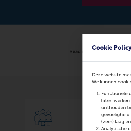
Cookie Polic
Read more: https://techxp
Deze website maak
We kunnen cookie
Functionele 
laten werken 
onthouden bij
gevoeligheid
(zeer) laag en
Analytische c