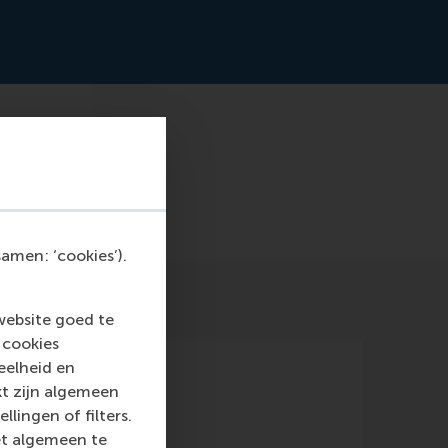
amen: ‘cookies’).
website goed te
 cookies
eelheid en
kt zijn algemeen
llingen of filters.
et algemeen te