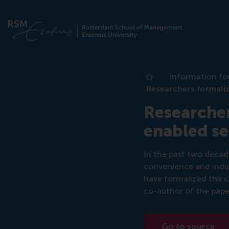
Information fo
Home
Researchers formali
Researcher
enabled se
In the past two decade
convenience and indus
have formalized the c
co-author of the paper
Go to source