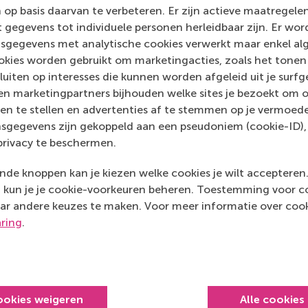
Media Outlets
 op basis daarvan te verbeteren. Er zijn actieve maatrege
 gegevens tot individuele personen herleidbaar zijn. Er wo
TechXplore
(Onlin
sgegevens met analytische cookies verwerkt maar enkel al
kies worden gebruikt om marketingacties, zoals het tonen 
sluiten op interesses die kunnen worden afgeleid uit je surf
n marketingpartners bijhouden welke sites je bezoekt om o
en te stellen en advertenties af te stemmen op je vermoedel
sgegevens zijn gekoppeld aan een pseudoniem (cookie-ID), 
privacy te beschermen.
de knoppen kan je kiezen welke cookies je wilt accepteren
kun je je cookie-voorkeuren beheren. Toestemming voor coo
ar andere keuzes te maken. Voor meer informatie over cook
aring
.
Top gerangschikt
ookies weigeren
Alle cookies