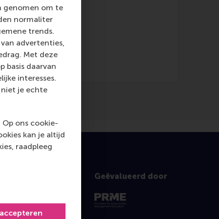
len genomen om te
rden normaliter
e)
gemene trends.
van advertenties,
gedrag. Met deze
p basis daarvan
ijke interesses.
niet je echte
. Op ons cookie-
kies kan je altijd
ies, raadpleeg
Geëvalueerd door
 accepteren