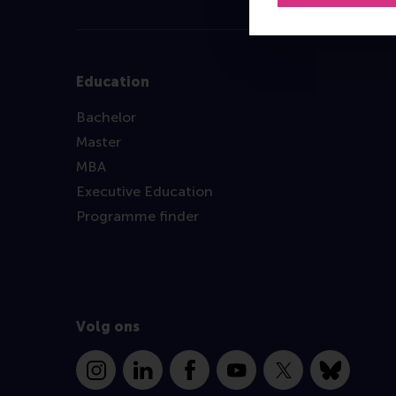
Education
Bachelor
Master
MBA
Executive Education
Programme finder
Volg ons
Instagram
LinkedIn
Facebook
YouTube
X
Bluesky