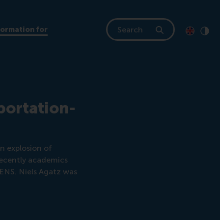
Search
formation for
Toon pagi
Switch to
Klik
Cont
portation-
an explosion of
 Recently academics
RENS. Niels Agatz was