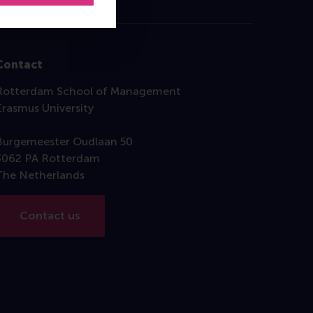
Contact
Rotterdam School of Management
Erasmus University
Burgemeester Oudlaan 50
3062 PA Rotterdam
The Netherlands
Contact us