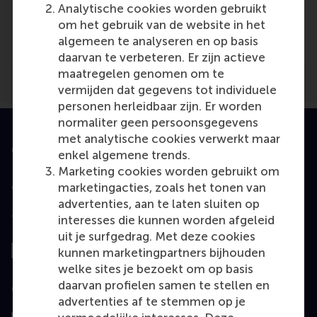
Media Outlets
Analytische cookies worden gebruikt
om het gebruik van de website in het
www.duurzaam-ondernemen.nl
(Online)
algemeen te analyseren en op basis
daarvan te verbeteren. Er zijn actieve
maatregelen genomen om te
vermijden dat gegevens tot individuele
personen herleidbaar zijn. Er worden
normaliter geen persoonsgegevens
met analytische cookies verwerkt maar
Geaccrediteerd door
enkel algemene trends.
Marketing cookies worden gebruikt om
marketingacties, zoals het tonen van
advertenties, aan te laten sluiten op
Top gerangschikt
interesses die kunnen worden afgeleid
uit je surfgedrag. Met deze cookies
kunnen marketingpartners bijhouden
welke sites je bezoekt om op basis
daarvan profielen samen te stellen en
Geëvalueerd door
advertenties af te stemmen op je