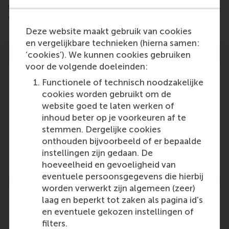
ondernemen.nl/events/bijeenkomst-transforming-
organisations-into-green-swans/
Deze website maakt gebruik van cookies
en vergelijkbare technieken (hierna samen:
‘cookies’). We kunnen cookies gebruiken
voor de volgende doeleinden:
Functionele of technisch noodzakelijke
cookies worden gebruikt om de
website goed te laten werken of
Participants
inhoud beter op je voorkeuren af te
12824ska@eur.nl
stemmen. Dergelijke cookies
Role: Faculty
onthouden bijvoorbeeld of er bepaalde
Reference type: Featured
instellingen zijn gedaan. De
hoeveelheid en gevoeligheid van
eventuele persoonsgegevens die hierbij
worden verwerkt zijn algemeen (zeer)
laag en beperkt tot zaken als pagina id's
en eventuele gekozen instellingen of
filters.