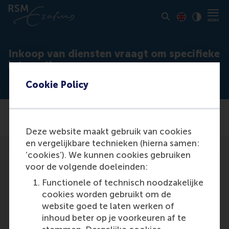
Toon pagina i
Switch to En
Klik vo
Contrast
Inkoop van diensten vraagt om specifieke
interactie
Cookie Policy
Deze website maakt gebruik van cookies
en vergelijkbare technieken (hierna samen:
‘cookies’). We kunnen cookies gebruiken
voor de volgende doeleinden:
Functionele of technisch noodzakelijke
cookies worden gebruikt om de
Media Outlets
website goed te laten werken of
inhoud beter op je voorkeuren af te
BusinessWeek
(Unknown)