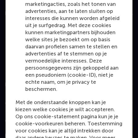
marketingacties, zoals het tonen van
advertenties, aan te laten sluiten op
Education
interesses die kunnen worden afgeleid
uit je surfgedrag. Met deze cookies
Bachelor
kunnen marketingpartners bijhouden
Master
welke sites je bezoekt om op basis
MBA
daarvan profielen samen te stellen en
advertenties af te stemmen op je
Executive Education
vermoedelijke interesses. Deze
Programme finder
persoonsgegevens zijn gekoppeld aan
een pseudoniem (cookie-ID), niet je
echte naam, om je privacy te
Information for
beschermen.
Met de onderstaande knoppen kan je
Contact
kiezen welke cookies je wilt accepteren.
Op ons cookie-statement pagina kun je je
Volg ons
cookie-voorkeuren beheren. Toestemming
voor cookies kan je altijd intrekken door
daar andere keuzes te maken. Voor meer