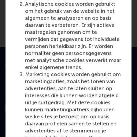
Media Outlets
Analytische cookies worden gebruikt
om het gebruik van de website in het
El Mundo.es
(Online)
algemeen te analyseren en op basis
daarvan te verbeteren. Er zijn actieve
maatregelen genomen om te
vermijden dat gegevens tot individuele
personen herleidbaar zijn. Er worden
normaliter geen persoonsgegevens
met analytische cookies verwerkt maar
Geaccrediteerd door
enkel algemene trends.
Marketing cookies worden gebruikt om
marketingacties, zoals het tonen van
advertenties, aan te laten sluiten op
interesses die kunnen worden afgeleid
Top gerangschikt
uit je surfgedrag. Met deze cookies
kunnen marketingpartners bijhouden
welke sites je bezoekt om op basis
daarvan profielen samen te stellen en
Geëvalueerd door
advertenties af te stemmen op je