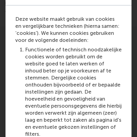
University Nijmegen have zeroed in on the brain
activity underlying social conformism.
Deze website maakt gebruik van cookies
en vergelijkbare technieken (hierna samen:
‘cookies’). We kunnen cookies gebruiken
voor de volgende doeleinden:
Functionele of technisch noodzakelijke
cookies worden gebruikt om de
website goed te laten werken of
Participants
inhoud beter op je voorkeuren af te
stemmen. Dergelijke cookies
Vasily
onthouden bijvoorbeeld of er bepaalde
Role: Staff
instellingen zijn gedaan. De
Reference type: Featured
hoeveelheid en gevoeligheid van
eventuele persoonsgegevens die hierbij
worden verwerkt zijn algemeen (zeer)
laag en beperkt tot zaken als pagina id's
en eventuele gekozen instellingen of
filters.