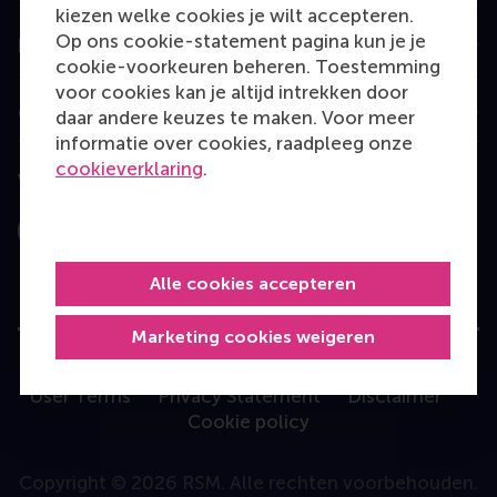
kiezen welke cookies je wilt accepteren.
Op ons cookie-statement pagina kun je je
Information for
cookie-voorkeuren beheren. Toestemming
voor cookies kan je altijd intrekken door
Contact
daar andere keuzes te maken. Voor meer
informatie over cookies, raadpleeg onze
cookieverklaring
.
Volg ons
Instagram
LinkedIn
Facebook
YouTube
X
Bluesky
Alle cookies accepteren
Marketing cookies weigeren
User Terms
Privacy Statement
Disclaimer
Cookie policy
Copyright © 2026 RSM. Alle rechten voorbehouden.