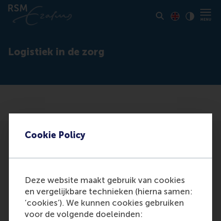
Toon pagina i
Switch to En
Klik vo
Contrast
Logistiek in de zorg
Cookie Policy
Deze website maakt gebruik van cookies
Participants
en vergelijkbare technieken (hierna samen:
‘cookies’). We kunnen cookies gebruiken
Flederus, M.; Tielemans, P.
voor de volgende doeleinden:
Role: General