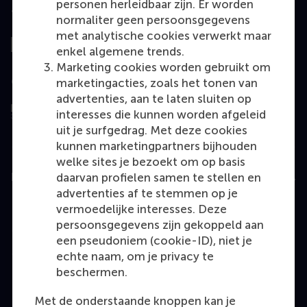
personen herleidbaar zijn. Er worden
Top gerangschikt
normaliter geen persoonsgegevens
met analytische cookies verwerkt maar
enkel algemene trends.
Marketing cookies worden gebruikt om
Geëvalueerd door
marketingacties, zoals het tonen van
advertenties, aan te laten sluiten op
interesses die kunnen worden afgeleid
uit je surfgedrag. Met deze cookies
kunnen marketingpartners bijhouden
welke sites je bezoekt om op basis
daarvan profielen samen te stellen en
Education
advertenties af te stemmen op je
Bachelor
vermoedelijke interesses. Deze
persoonsgegevens zijn gekoppeld aan
Master
een pseudoniem (cookie-ID), niet je
MBA
echte naam, om je privacy te
beschermen.
Executive Education
Programme finder
Met de onderstaande knoppen kan je