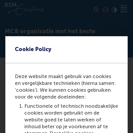
Toon pagina i
Switch to En
Klik vo
Contrast
MCB organisatie met het beste
klachtenmanagement
Cookie Policy
Deze website maakt gebruik van cookies
en vergelijkbare technieken (hierna samen:
‘cookies’). We kunnen cookies gebruiken
voor de volgende doeleinden:
Functionele of technisch noodzakelijke
cookies worden gebruikt om de
Media Outlets
website goed te laten werken of
inhoud beter op je voorkeuren af te
Het Financieele Dagblad
(Unknown)