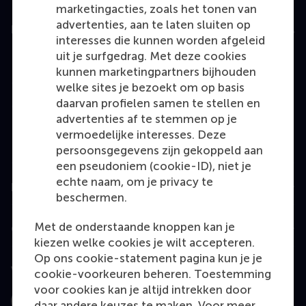
marketingacties, zoals het tonen van
advertenties, aan te laten sluiten op
Education
interesses die kunnen worden afgeleid
uit je surfgedrag. Met deze cookies
Bachelor
kunnen marketingpartners bijhouden
Master
welke sites je bezoekt om op basis
MBA
daarvan profielen samen te stellen en
advertenties af te stemmen op je
Executive Education
vermoedelijke interesses. Deze
Programme finder
persoonsgegevens zijn gekoppeld aan
een pseudoniem (cookie-ID), niet je
echte naam, om je privacy te
Information for
beschermen.
Met de onderstaande knoppen kan je
Contact
kiezen welke cookies je wilt accepteren.
Op ons cookie-statement pagina kun je je
Volg ons
cookie-voorkeuren beheren. Toestemming
voor cookies kan je altijd intrekken door
daar andere keuzes te maken. Voor meer