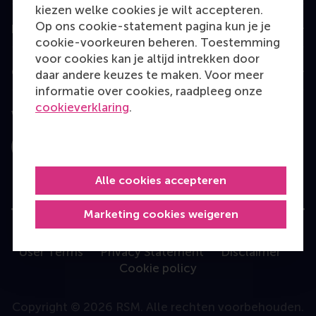
kiezen welke cookies je wilt accepteren.
Op ons cookie-statement pagina kun je je
Information for
cookie-voorkeuren beheren. Toestemming
voor cookies kan je altijd intrekken door
Contact
daar andere keuzes te maken. Voor meer
informatie over cookies, raadpleeg onze
cookieverklaring
.
Volg ons
Instagram
LinkedIn
Facebook
YouTube
X
Bluesky
Alle cookies accepteren
Marketing cookies weigeren
User Terms
Privacy Statement
Disclaimer
Cookie policy
Copyright © 2026 RSM. Alle rechten voorbehouden.