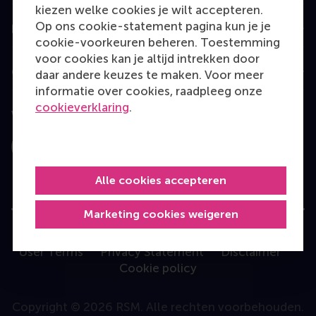
kiezen welke cookies je wilt accepteren.
Op ons cookie-statement pagina kun je je
Information for
cookie-voorkeuren beheren. Toestemming
voor cookies kan je altijd intrekken door
Contact
daar andere keuzes te maken. Voor meer
informatie over cookies, raadpleeg onze
cookieverklaring
.
Volg ons
Instagram
LinkedIn
Facebook
YouTube
X
Bluesky
Alle cookies accepteren
Marketing cookies weigeren
User Terms
Privacy Statement
Disclaimer
Cookie policy
Copyright © 2026 RSM. Alle rechten voorbehouden.