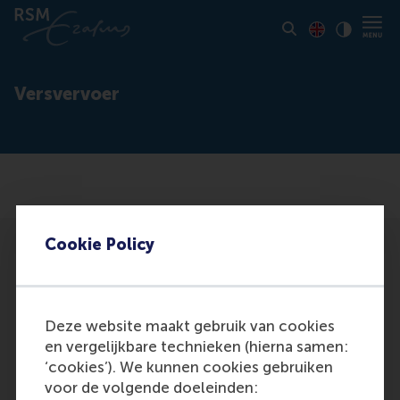
Toon pagina i
Switch to En
Klik vo
Contrast
Versvervoer
Cookie Policy
Deze website maakt gebruik van cookies
Participants
en vergelijkbare technieken (hierna samen:
‘cookies’). We kunnen cookies gebruiken
Nunen, J. van
voor de volgende doeleinden:
Role: General