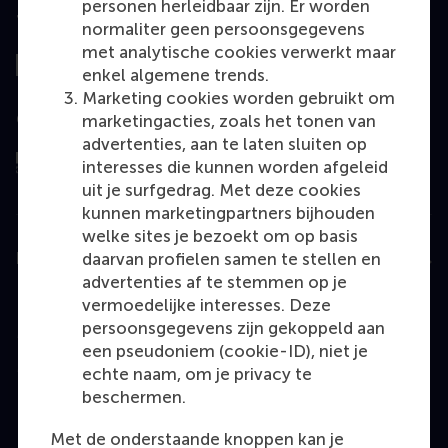
personen herleidbaar zijn. Er worden
Top gerangschikt
normaliter geen persoonsgegevens
met analytische cookies verwerkt maar
enkel algemene trends.
Marketing cookies worden gebruikt om
Geëvalueerd door
marketingacties, zoals het tonen van
advertenties, aan te laten sluiten op
interesses die kunnen worden afgeleid
uit je surfgedrag. Met deze cookies
kunnen marketingpartners bijhouden
welke sites je bezoekt om op basis
daarvan profielen samen te stellen en
Education
advertenties af te stemmen op je
Bachelor
vermoedelijke interesses. Deze
persoonsgegevens zijn gekoppeld aan
Master
een pseudoniem (cookie-ID), niet je
MBA
echte naam, om je privacy te
beschermen.
Executive Education
Programme finder
Met de onderstaande knoppen kan je