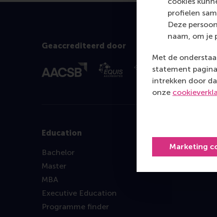
cookies kunne
profielen sam
Deze persoon
naam, om je 
Geaccrediteerd door
Met de onderstaan
statement pagina 
intrekken door da
onze
cookieverkl
Education
Marketing c
Bachelor
Master
MBA
Executive Education
Programme finder