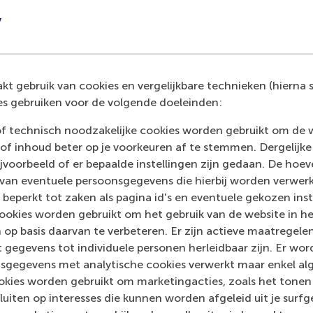
y
t gebruik van cookies en vergelijkbare technieken (hierna s
s gebruiken voor de volgende doeleinden:
of technisch noodzakelijke cookies worden gebruikt om de 
of inhoud beter op je voorkeuren af te stemmen. Dergelijke
voorbeeld of er bepaalde instellingen zijn gedaan. De hoev
dia Outlets
 van eventuele persoonsgegevens die hierbij worden verwer
 beperkt tot zaken als pagina id's en eventuele gekozen inste
Eindhovens Dagblad
(Unknown)
ookies worden gebruikt om het gebruik van de website in h
 op basis daarvan te verbeteren. Er zijn actieve maatrege
 gegevens tot individuele personen herleidbaar zijn. Er wo
sgegevens met analytische cookies verwerkt maar enkel al
kies worden gebruikt om marketingacties, zoals het tonen 
sluiten op interesses die kunnen worden afgeleid uit je surf