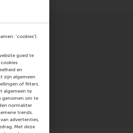
amen: ‘cookies’).
website goed te
 cookies
eelheid en
kt zijn algemeen
llingen of filters.
et algemeen te
len genomen om te
rden normaliter
gemene trends.
van advertenties,
gedrag. Met deze