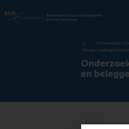
Information fo
Home
Onderzoeksplatform
Onderzoek
en belegg