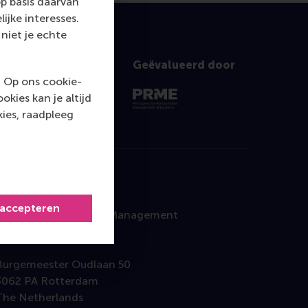
p basis daarvan
ijke interesses.
niet je echte
Geëvalueerd door
. Op ons cookie-
kies kan je altijd
ies, raadpleeg
Contact
 accepteren
Rotterdam School of Management
Erasmus University
Burgemeester Oudlaan 50
3062 PA Rotterdam
The Netherlands