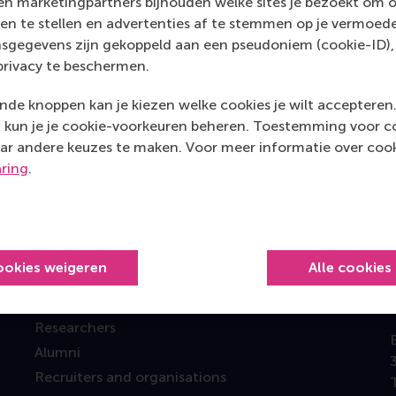
n marketingpartners bijhouden welke sites je bezoekt om o
en te stellen en advertenties af te stemmen op je vermoedel
sgegevens zijn gekoppeld aan een pseudoniem (cookie-ID), 
privacy te beschermen.
Top gerangschikt
de knoppen kan je kiezen welke cookies je wilt accepteren
kun je je cookie-voorkeuren beheren. Toestemming voor coo
ar andere keuzes te maken. Voor meer informatie over cook
aring
.
Information for
ookies weigeren
Alle cookies
Future students
Current students
Researchers
Alumni
Recruiters and organisations