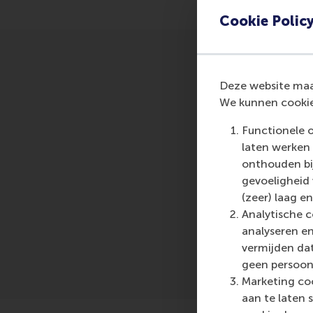
Cookie Polic
Deze website maak
We kunnen cookie
Functionele 
laten werken 
onthouden bij
Me
gevoeligheid
(zeer) laag en
Analytische c
analyseren en
vermijden dat
geen persoon
Marketing coo
aan te laten 