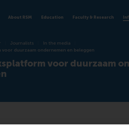
About RSM
Education
Faculty & Research
In
r
Journalists
In the media
 voor duurzaam ondernemen en beleggen
splatform voor duurzaam o
en