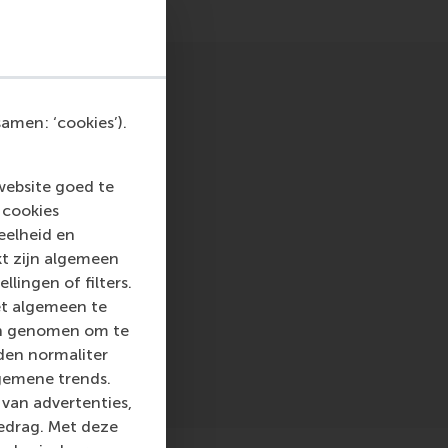
amen: ‘cookies’).
website goed te
 cookies
eelheid en
kt zijn algemeen
llingen of filters.
et algemeen te
len genomen om te
rden normaliter
gemene trends.
van advertenties,
gedrag. Met deze