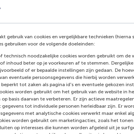
y
t gebruik van cookies en vergelijkbare technieken (hierna s
s gebruiken voor de volgende doeleinden:
of technisch noodzakelijke cookies worden gebruikt om de 
of inhoud beter op je voorkeuren af te stemmen. Dergelijke
voorbeeld of er bepaalde instellingen zijn gedaan. De hoev
dia Outlets
 van eventuele persoonsgegevens die hierbij worden verwer
 beperkt tot zaken als pagina id's en eventuele gekozen inste
Eindhovens Dagblad
(Unknown)
ookies worden gebruikt om het gebruik van de website in h
 op basis daarvan te verbeteren. Er zijn actieve maatrege
 gegevens tot individuele personen herleidbaar zijn. Er wo
sgegevens met analytische cookies verwerkt maar enkel al
kies worden gebruikt om marketingacties, zoals het tonen 
sluiten op interesses die kunnen worden afgeleid uit je surf