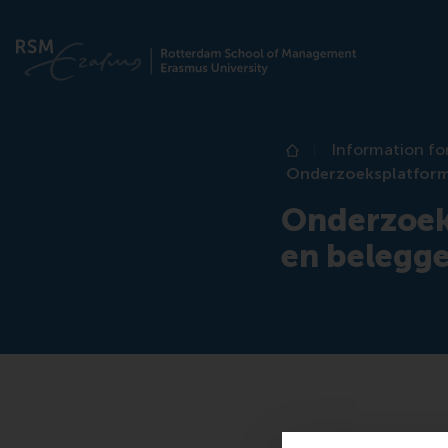
Information fo
Home
Onderzoeksplatform
Onderzoek
en belegg