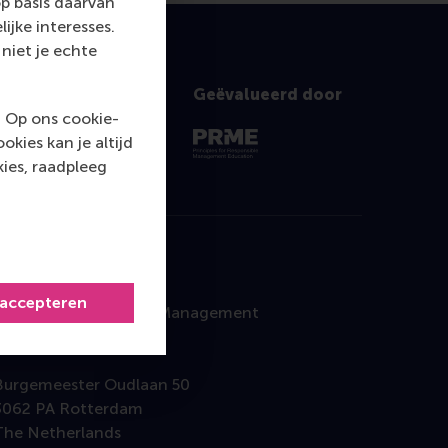
p basis daarvan
ijke interesses.
niet je echte
Geëvalueerd door
. Op ons cookie-
kies kan je altijd
ies, raadpleeg
Contact
 accepteren
Rotterdam School of Management
Erasmus University
Burgemeester Oudlaan 50
3062 PA Rotterdam
The Netherlands