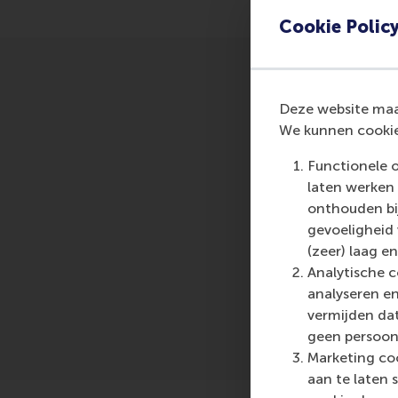
Cookie Polic
Deze website maak
We kunnen cookie
Functionele 
laten werken 
onthouden bij
Me
gevoeligheid
(zeer) laag en
Analytische c
analyseren en
vermijden dat
geen persoon
Marketing coo
aan te laten 