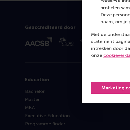
cookies kunne
profielen sam
Deze persoon
naam, om je 
Geaccrediteerd door
Met de onderstaan
statement pagina 
intrekken door da
onze
cookieverkl
Education
Marketing c
Bachelor
Master
MBA
Executive Education
Programme finder