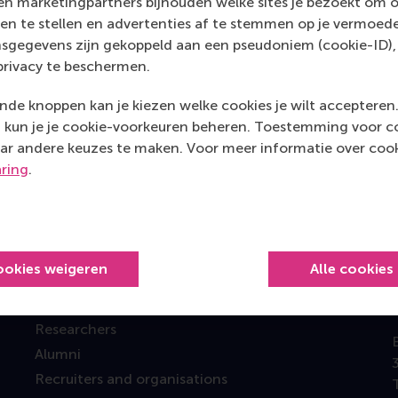
n marketingpartners bijhouden welke sites je bezoekt om o
en te stellen en advertenties af te stemmen op je vermoedel
sgegevens zijn gekoppeld aan een pseudoniem (cookie-ID), 
privacy te beschermen.
Top gerangschikt
de knoppen kan je kiezen welke cookies je wilt accepteren
kun je je cookie-voorkeuren beheren. Toestemming voor coo
ar andere keuzes te maken. Voor meer informatie over cook
aring
.
Information for
ookies weigeren
Alle cookies
Future students
Current students
Researchers
Alumni
Recruiters and organisations