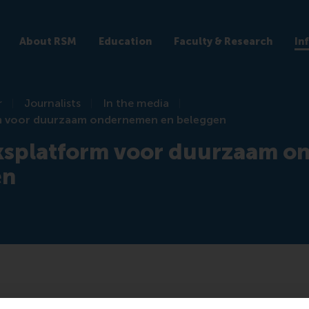
About RSM
Education
Faculty & Research
In
r
Journalists
In the media
 voor duurzaam ondernemen en beleggen
splatform voor duurzaam o
en