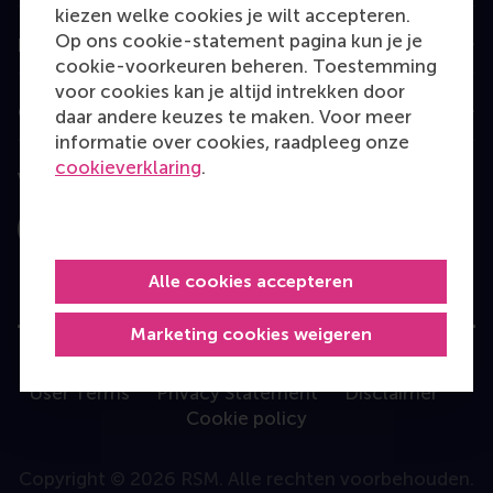
kiezen welke cookies je wilt accepteren.
Op ons cookie-statement pagina kun je je
Information for
cookie-voorkeuren beheren. Toestemming
voor cookies kan je altijd intrekken door
Contact
daar andere keuzes te maken. Voor meer
informatie over cookies, raadpleeg onze
cookieverklaring
.
Volg ons
Instagram
LinkedIn
Facebook
YouTube
X
Bluesky
Alle cookies accepteren
Marketing cookies weigeren
User Terms
Privacy Statement
Disclaimer
Cookie policy
Copyright © 2026 RSM. Alle rechten voorbehouden.