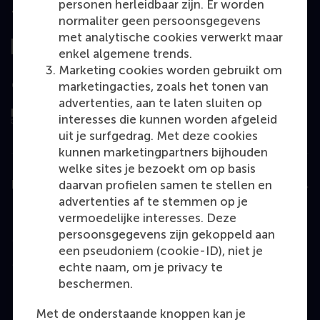
personen herleidbaar zijn. Er worden
Top gerangschikt
normaliter geen persoonsgegevens
met analytische cookies verwerkt maar
enkel algemene trends.
Marketing cookies worden gebruikt om
Geëvalueerd door
marketingacties, zoals het tonen van
advertenties, aan te laten sluiten op
interesses die kunnen worden afgeleid
uit je surfgedrag. Met deze cookies
kunnen marketingpartners bijhouden
welke sites je bezoekt om op basis
daarvan profielen samen te stellen en
Education
advertenties af te stemmen op je
Bachelor
vermoedelijke interesses. Deze
persoonsgegevens zijn gekoppeld aan
Master
een pseudoniem (cookie-ID), niet je
MBA
echte naam, om je privacy te
beschermen.
Executive Education
Programme finder
Met de onderstaande knoppen kan je