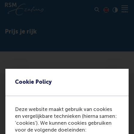
Toon pagina i
Switch to En
Klik vo
Contrast
Prijs je rijk
Cookie Policy
Deze website maakt gebruik van cookies
Participants
en vergelijkbare technieken (hierna samen:
‘cookies’). We kunnen cookies gebruiken
Oostvoorn, B. van
voor de volgende doeleinden:
Role: General