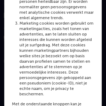
personen herleidbaar zijn. Er worden
Top gerangschikt
normaliter geen persoonsgegevens
met analytische cookies verwerkt maar
enkel algemene trends.
Marketing cookies worden gebruikt om
Geëvalueerd door
marketingacties, zoals het tonen van
advertenties, aan te laten sluiten op
interesses die kunnen worden afgeleid
uit je surfgedrag. Met deze cookies
kunnen marketingpartners bijhouden
welke sites je bezoekt om op basis
daarvan profielen samen te stellen en
Education
advertenties af te stemmen op je
Bachelor
vermoedelijke interesses. Deze
persoonsgegevens zijn gekoppeld aan
Master
een pseudoniem (cookie-ID), niet je
MBA
echte naam, om je privacy te
beschermen.
Executive Education
Programme finder
Met de onderstaande knoppen kan je