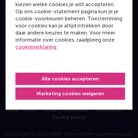
kiezen welke cookies je wilt accepteren.
Op ons cookie-statement pagina kun je je
Information for
cookie-voorkeuren beheren. Toestemming
voor cookies kan je altijd intrekken door
Contact
daar andere keuzes te maken. Voor meer
informatie over cookies, raadpleeg onze
cookieverklaring
.
Volg ons
Instagram
LinkedIn
Facebook
YouTube
X
Bluesky
Alle cookies accepteren
Marketing cookies weigeren
User Terms
Privacy Statement
Disclaimer
Cookie policy
Copyright © 2026 RSM. Alle rechten voorbehouden.