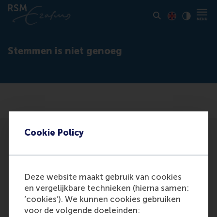
Toon pagina i
Switch to En
Klik vo
Contrast
Stemmen is niet genoeg
Cookie Policy
Deze website maakt gebruik van cookies
Participants
en vergelijkbare technieken (hierna samen:
‘cookies’). We kunnen cookies gebruiken
Lent, D.
voor de volgende doeleinden:
Role: General