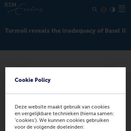
Toon pagina i
Switch to En
Klik vo
Contrast
Turmoil reveals the inadequacy of Basel II
Cookie Policy
Deze website maakt gebruik van cookies
Participants
en vergelijkbare technieken (hierna samen:
‘cookies’). We kunnen cookies gebruiken
Benink, H.; Kaufman, G.
voor de volgende doeleinden:
Role: General