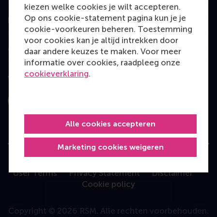
kiezen welke cookies je wilt accepteren.
Op ons cookie-statement pagina kun je je
Information for
cookie-voorkeuren beheren. Toestemming
voor cookies kan je altijd intrekken door
Contact
daar andere keuzes te maken. Voor meer
informatie over cookies, raadpleeg onze
cookieverklaring
.
Volg ons
Instagram
LinkedIn
Facebook
YouTube
X
Bluesky
Alle cookies accepteren
Marketing cookies weigeren
User Terms
Privacy Statement
Disclaimer
Cookie policy
Copyright © 2026 RSM. Alle rechten voorbehouden.