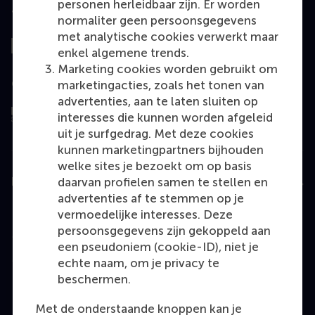
personen herleidbaar zijn. Er worden
Top gerangschikt
normaliter geen persoonsgegevens
met analytische cookies verwerkt maar
enkel algemene trends.
Marketing cookies worden gebruikt om
Geëvalueerd door
marketingacties, zoals het tonen van
advertenties, aan te laten sluiten op
interesses die kunnen worden afgeleid
uit je surfgedrag. Met deze cookies
kunnen marketingpartners bijhouden
welke sites je bezoekt om op basis
daarvan profielen samen te stellen en
Education
advertenties af te stemmen op je
Bachelor
vermoedelijke interesses. Deze
persoonsgegevens zijn gekoppeld aan
Master
een pseudoniem (cookie-ID), niet je
MBA
echte naam, om je privacy te
beschermen.
Executive Education
Programme finder
Met de onderstaande knoppen kan je