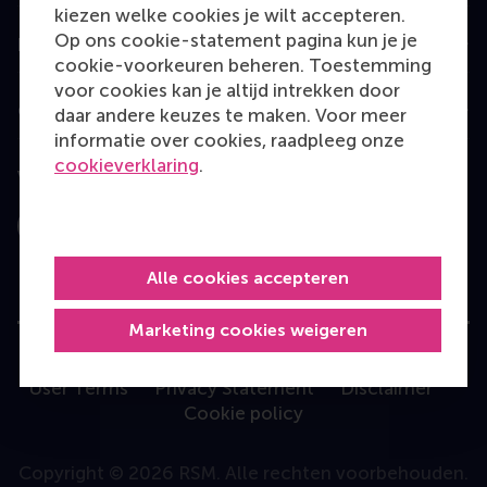
kiezen welke cookies je wilt accepteren.
Op ons cookie-statement pagina kun je je
Information for
cookie-voorkeuren beheren. Toestemming
voor cookies kan je altijd intrekken door
Contact
daar andere keuzes te maken. Voor meer
informatie over cookies, raadpleeg onze
cookieverklaring
.
Volg ons
Instagram
LinkedIn
Facebook
YouTube
X
Bluesky
Alle cookies accepteren
Marketing cookies weigeren
User Terms
Privacy Statement
Disclaimer
Cookie policy
Copyright © 2026 RSM. Alle rechten voorbehouden.