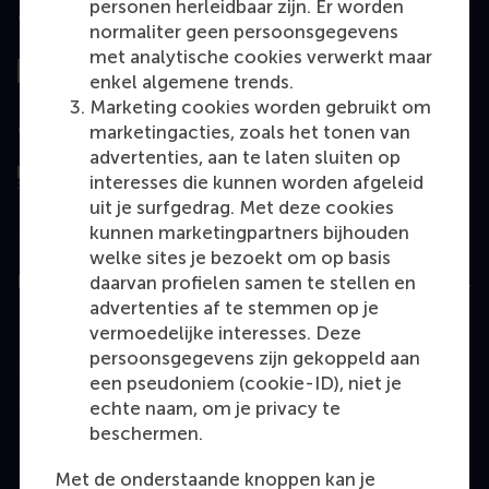
personen herleidbaar zijn. Er worden
Top gerangschikt
normaliter geen persoonsgegevens
met analytische cookies verwerkt maar
enkel algemene trends.
Marketing cookies worden gebruikt om
Geëvalueerd door
marketingacties, zoals het tonen van
advertenties, aan te laten sluiten op
interesses die kunnen worden afgeleid
uit je surfgedrag. Met deze cookies
kunnen marketingpartners bijhouden
welke sites je bezoekt om op basis
daarvan profielen samen te stellen en
Education
advertenties af te stemmen op je
Bachelor
vermoedelijke interesses. Deze
persoonsgegevens zijn gekoppeld aan
Master
een pseudoniem (cookie-ID), niet je
MBA
echte naam, om je privacy te
beschermen.
Executive Education
Programme finder
Met de onderstaande knoppen kan je