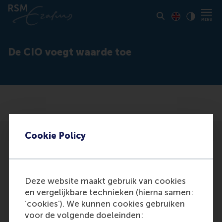
Toon pagina i
Switch to En
Klik vo
Contrast
De CIO voegt waarde toe
Cookie Policy
Deze website maakt gebruik van cookies
Participants
en vergelijkbare technieken (hierna samen:
‘cookies’). We kunnen cookies gebruiken
Teixeira, P.
voor de volgende doeleinden:
Role: General