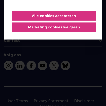
Executive Education
Programme finder
Alle cookies accepteren
Information for
Marketing cookies weigeren
Contact
Volg ons
Instagram
LinkedIn
Facebook
YouTube
X
Bluesky
User Terms
Privacy Statement
Disclaimer