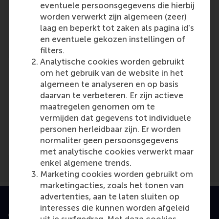
Oliver
eventuele persoonsgegevens die hierbij
Role: Faculty
worden verwerkt zijn algemeen (zeer)
Reference type: Featured
laag en beperkt tot zaken als pagina id's
en eventuele gekozen instellingen of
filters.
Analytische cookies worden gebruikt
om het gebruik van de website in het
algemeen te analyseren en op basis
daarvan te verbeteren. Er zijn actieve
Media Outlets
maatregelen genomen om te
vermijden dat gegevens tot individuele
Real Estate Weekly News
(Scientific or
personen herleidbaar zijn. Er worden
industry journal)
normaliter geen persoonsgegevens
met analytische cookies verwerkt maar
enkel algemene trends.
Marketing cookies worden gebruikt om
marketingacties, zoals het tonen van
advertenties, aan te laten sluiten op
interesses die kunnen worden afgeleid
Geaccrediteerd door