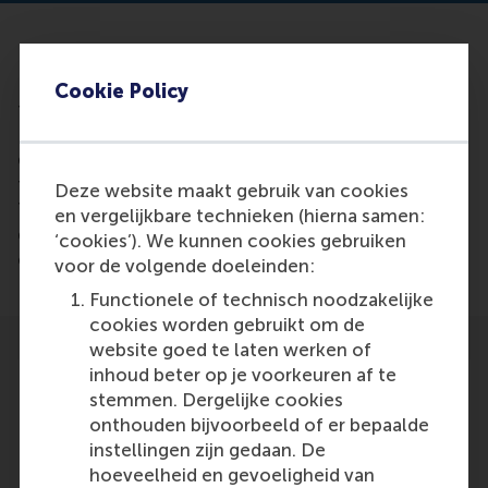
In their paper, "Calendar Anomalies: The Case of
International Property Shares," recently published in
Cookie Policy
the Journal of Real Estate Finance and Economics,
Dirk Brounen and colleagues analyse the price
dynamics of international property shares for the
ten most prominent markets around the world.
Deze website maakt gebruik van cookies
They focus on the presence of calendar effects in
en vergelijkbare technieken (hierna samen:
daily and monthly price returns and examine these
‘cookies’). We kunnen cookies gebruiken
effects both over time and across countries.
voor de volgende doeleinden:
Functionele of technisch noodzakelijke
cookies worden gebruikt om de
website goed te laten werken of
inhoud beter op je voorkeuren af te
stemmen. Dergelijke cookies
onthouden bijvoorbeeld of er bepaalde
instellingen zijn gedaan. De
Participants
hoeveelheid en gevoeligheid van