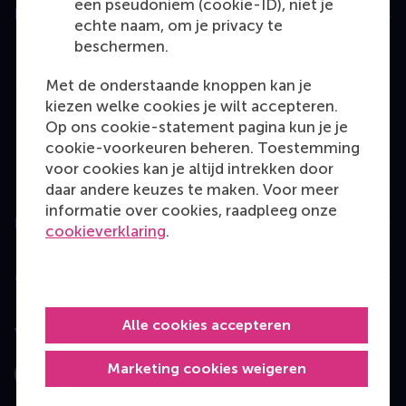
een pseudoniem (cookie-ID), niet je
Education
echte naam, om je privacy te
beschermen.
Bachelor
Master
Met de onderstaande knoppen kan je
kiezen welke cookies je wilt accepteren.
MBA
Op ons cookie-statement pagina kun je je
Executive Education
cookie-voorkeuren beheren. Toestemming
voor cookies kan je altijd intrekken door
Programme finder
daar andere keuzes te maken. Voor meer
informatie over cookies, raadpleeg onze
Information for
cookieverklaring
.
Contact
Alle cookies accepteren
Volg ons
Marketing cookies weigeren
Instagram
LinkedIn
Facebook
YouTube
X
Bluesky