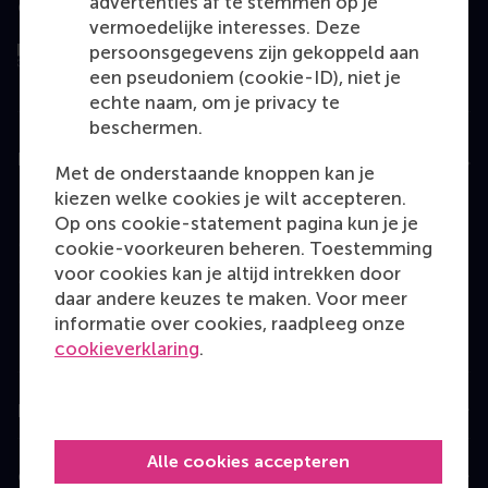
advertenties af te stemmen op je
Geëvalueerd door
vermoedelijke interesses. Deze
persoonsgegevens zijn gekoppeld aan
een pseudoniem (cookie-ID), niet je
echte naam, om je privacy te
beschermen.
Education
Met de onderstaande knoppen kan je
kiezen welke cookies je wilt accepteren.
Bachelor
Op ons cookie-statement pagina kun je je
Master
cookie-voorkeuren beheren. Toestemming
voor cookies kan je altijd intrekken door
MBA
daar andere keuzes te maken. Voor meer
Executive Education
informatie over cookies, raadpleeg onze
cookieverklaring
.
Programme finder
Information for
Alle cookies accepteren
Contact