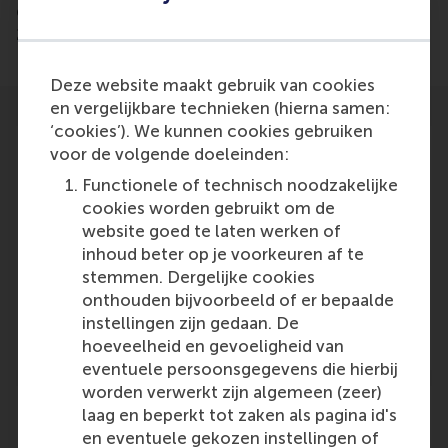
de Vijver, have won the Henkel Innnovation Contest
2009.
Deze website maakt gebruik van cookies
en vergelijkbare technieken (hierna samen:
‘cookies’). We kunnen cookies gebruiken
voor de volgende doeleinden:
Functionele of technisch noodzakelijke
cookies worden gebruikt om de
Participants
website goed te laten werken of
inhoud beter op je voorkeuren af te
M. Schuerman, S. Attiogbe, and W. van de
stemmen. Dergelijke cookies
Vijver
onthouden bijvoorbeeld of er bepaalde
Role: Student
instellingen zijn gedaan. De
Reference type: Featured
hoeveelheid en gevoeligheid van
eventuele persoonsgegevens die hierbij
worden verwerkt zijn algemeen (zeer)
laag en beperkt tot zaken als pagina id's
en eventuele gekozen instellingen of