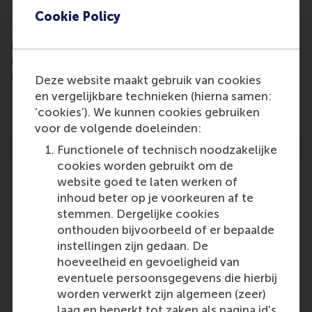
Prof René de Koster, juror at Logistics Manager of
Cookie Policy
the year, discusses the proposition: "The logistics
manager is focused on the content and works
mainly based on analytical capabilities" in a video
interview.
Deze website maakt gebruik van cookies
en vergelijkbare technieken (hierna samen:
‘cookies’). We kunnen cookies gebruiken
voor de volgende doeleinden:
Functionele of technisch noodzakelijke
cookies worden gebruikt om de
website goed te laten werken of
inhoud beter op je voorkeuren af te
stemmen. Dergelijke cookies
Participants
onthouden bijvoorbeeld of er bepaalde
instellingen zijn gedaan. De
Rene de Koster
hoeveelheid en gevoeligheid van
Role: Faculty
eventuele persoonsgegevens die hierbij
Reference type: Featured
worden verwerkt zijn algemeen (zeer)
laag en beperkt tot zaken als pagina id's