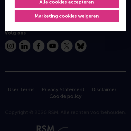
Alle cookies accepteren
Contact
Marketing cookies weigeren
Volg ons
Instagram
LinkedIn
Facebook
YouTube
X
Bluesky
User Terms
Privacy Statement
Disclaimer
Cookie policy
Copyright © 2026 RSM. Alle rechten voorbehouden.