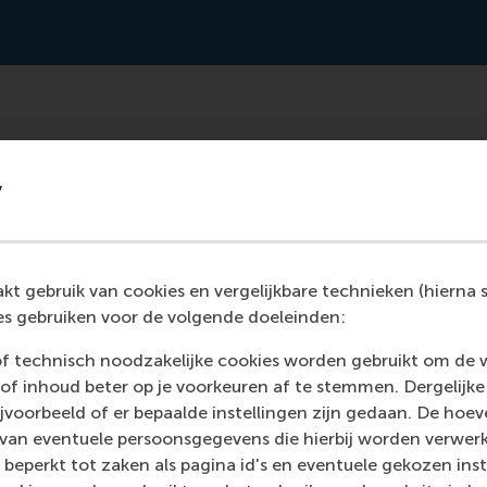
tical model with his dissertation that can predict with a 
y
based on CV algorithms. It might be possible in the future to 
ful for a position.
t gebruik van cookies en vergelijkbare technieken (hierna s
s gebruiken voor de volgende doeleinden:
of technisch noodzakelijke cookies worden gebruikt om de 
of inhoud beter op je voorkeuren af te stemmen. Dergelijke
voorbeeld of er bepaalde instellingen zijn gedaan. De hoev
 van eventuele persoonsgegevens die hierbij worden verwer
 beperkt tot zaken als pagina id's en eventuele gekozen inste