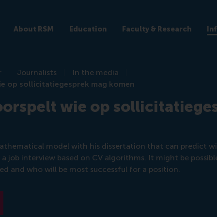
About RSM
Education
Faculty & Research
In
r
Journalists
In the media
ie op sollicitatiegesprek mag komen
oorspelt wie op sollicitatieg
athematical model with his dissertation that can predict w
r a job interview based on CV algorithms. It might be possibl
red and who will be most successful for a position.