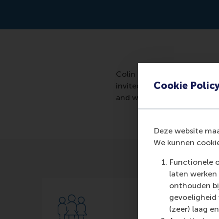
Colin Lee created a mathema
Cookie Polic
invited for a job interview 
and who will be most success
Deze website maak
We kunnen cookie
Functionele 
laten werken 
onthouden bij
gevoeligheid
(zeer) laag en