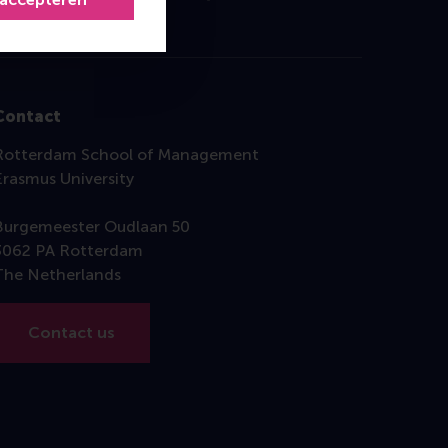
Contact
Rotterdam School of Management
Erasmus University
Burgemeester Oudlaan 50
3062 PA Rotterdam
The Netherlands
Contact us