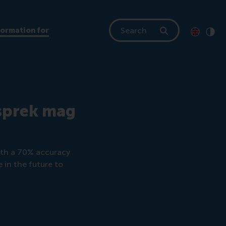
Search
formation for
Toon pagi
Switch to
Klik
Cont
esprek mag
ith a 70% accuracy
e in the future to