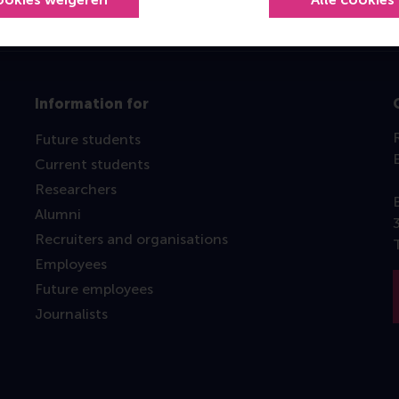
Information for
Future students
Current students
Researchers
Alumni
Recruiters and organisations
Employees
Future employees
Journalists