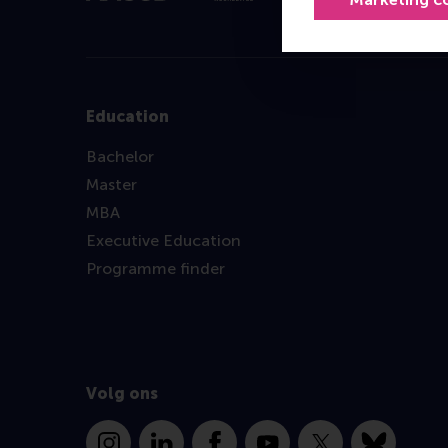
Education
Bachelor
Master
MBA
Executive Education
Programme finder
Volg ons