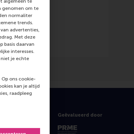
et algemeen te
len genomen om te
rden normaliter
gemene trends.
e)
van advertenties,
gedrag. Met deze
p basis daarvan
ijke interesses.
niet je echte
. Op ons cookie-
kies kan je altijd
ies, raadpleeg
Geëvalueerd door
 accepteren