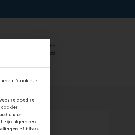
70% accuracy who will be
predict who will be hired
amen: ‘cookies’).
website goed te
 cookies
eelheid en
kt zijn algemeen
llingen of filters.