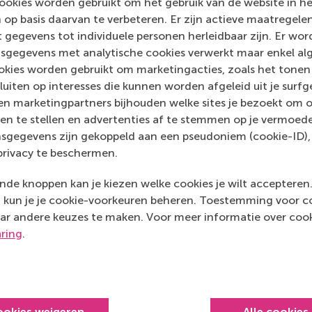
ookies worden gebruikt om het gebruik van de website in h
 op basis daarvan te verbeteren. Er zijn actieve maatrege
Media Outlets
 gegevens tot individuele personen herleidbaar zijn. Er wo
sgegevens met analytische cookies verwerkt maar enkel al
HR netwerk
(Onlin
kies worden gebruikt om marketingacties, zoals het tonen 
sluiten op interesses die kunnen worden afgeleid uit je surf
n marketingpartners bijhouden welke sites je bezoekt om o
en te stellen en advertenties af te stemmen op je vermoedel
sgegevens zijn gekoppeld aan een pseudoniem (cookie-ID), 
privacy te beschermen.
de knoppen kan je kiezen welke cookies je wilt accepteren
kun je je cookie-voorkeuren beheren. Toestemming voor coo
ar andere keuzes te maken. Voor meer informatie over cook
aring
.
Top gerangschikt
ookies weigeren
Alle cookies