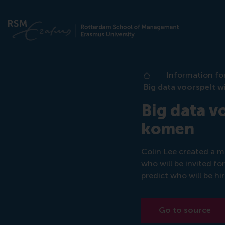
Information fo
Home
Big data voorspelt w
Big data v
komen
Colin Lee created a m
who will be invited fo
predict who will be hi
Go to source