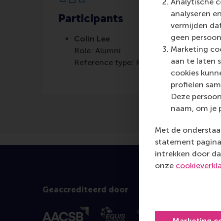
Analytische c
analyseren en
Participants
vermijden dat
geen persoon
Colin Lee
Marketing coo
Role: Alumni
aan te laten 
Reference type: Referenced
cookies kunne
profielen sam
Deze persoon
naam, om je 
Met de onderstaan
statement pagina 
intrekken door da
onze
cookieverkl
Geaccrediteerd door
Marketing c