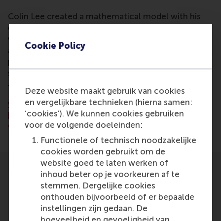
Colin Lee created a mathematical model with his
dissertation that can predict with a 70% accuracy
who will be invited for a job interview based on CV
Cookie Policy
algorithms. It might be possible in the future to
predict who will be hired and who will be most
successful for a position.
This article was also mentioned in:
Deze website maakt gebruik van cookies
en vergelijkbare technieken (hierna samen:
www.laatste-nieuws-online.eu/artikel/computers-
‘cookies’). We kunnen cookies gebruiken
kunnen-bepalen-wie-er-op-sollicitatiegesprek-
voor de volgende doeleinden:
wordt-uitgenodigd/1205068
Functionele of technisch noodzakelijke
cookies worden gebruikt om de
website goed te laten werken of
inhoud beter op je voorkeuren af te
stemmen. Dergelijke cookies
onthouden bijvoorbeeld of er bepaalde
instellingen zijn gedaan. De
Participants
hoeveelheid en gevoeligheid van