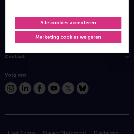
MBA
Executive Education
Programme finder
Alle cookies accepteren
Marketing cookies weigeren
Information for
Contact
Volg ons
Instagram
LinkedIn
Facebook
YouTube
X
Bluesky
User Terms
Privacy Statement
Disclaimer