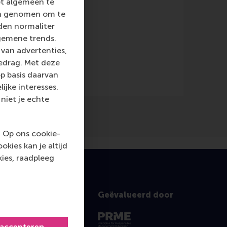
et algemeen te
len genomen om te
rden normaliter
gemene trends.
van advertenties,
gedrag. Met deze
p basis daarvan
ijke interesses.
niet je echte
. Op ons cookie-
kies kan je altijd
ies, raadpleeg
Geëvalueerd door
 accepteren