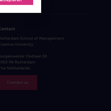
Contact
Rotterdam School of Management
Erasmus University
Burgemeester Oudlaan 50
3062 PA Rotterdam
The Netherlands
Contact us