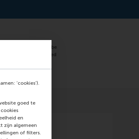
70% accuracy who will be
predict who will be hired
amen: ‘cookies’).
website goed te
 cookies
eelheid en
kt zijn algemeen
llingen of filters.