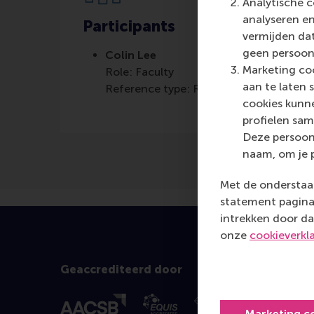
Analytische c
analyseren en
Participants
vermijden dat
geen persoon
Colin Lee
Marketing coo
Role: Faculty
aan te laten 
Reference type: Referenced
cookies kunne
profielen sam
Deze persoon
naam, om je 
Met de onderstaan
statement pagina 
intrekken door da
onze
cookieverkl
Geaccrediteerd door
Marketing c