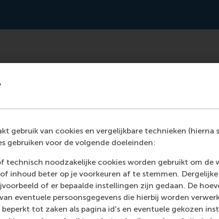
tical model with his dissertation that can predict with a 
y
based on CV algorithms. It might be possible in the future to 
ful for a position.
t gebruik van cookies en vergelijkbare technieken (hierna s
s gebruiken voor de volgende doeleinden:
of technisch noodzakelijke cookies worden gebruikt om de 
of inhoud beter op je voorkeuren af te stemmen. Dergelijke
voorbeeld of er bepaalde instellingen zijn gedaan. De hoev
 van eventuele persoonsgegevens die hierbij worden verwer
 beperkt tot zaken als pagina id's en eventuele gekozen inste