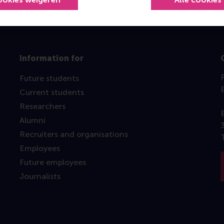
Information for
Future students
Current students
Researchers
Alumni
Recruiters and organisations
Employees
Future employees
Journalists