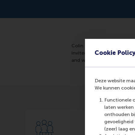
Colin Lee created a mathema
Cookie Polic
invited for a job interview 
and who will be most success
Deze website maak
We kunnen cookie
Functionele 
laten werken 
onthouden bij
gevoeligheid
(zeer) laag en