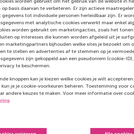
ookies worden gebruikt om het gebruik van de website in h
 op basis daarvan te verbeteren. Er zijn actieve maatrege
Media Outlets
 gegevens tot individuele personen herleidbaar zijn. Er wo
sgegevens met analytische cookies verwerkt maar enkel al
EUR.nl
(Online)
kies worden gebruikt om marketingacties, zoals het tonen 
sluiten op interesses die kunnen worden afgeleid uit je surf
n marketingpartners bijhouden welke sites je bezoekt om o
en te stellen en advertenties af te stemmen op je vermoedel
sgegevens zijn gekoppeld aan een pseudoniem (cookie-ID), 
privacy te beschermen.
de knoppen kan je kiezen welke cookies je wilt accepteren
kun je je cookie-voorkeuren beheren. Toestemming voor coo
ar andere keuzes te maken. Voor meer informatie over cook
aring
.
Top gerangschikt
ookies weigeren
Alle cookies