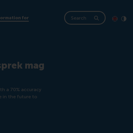
Search
formation for
Toon pagi
Switch to
Klik
Cont
esprek mag
ith a 70% accuracy
e in the future to