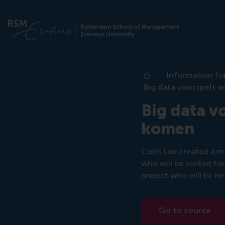
Information fo
Home
Big data voorspelt w
Big data v
komen
Colin Lee created a m
who will be invited fo
predict who will be hi
Go to source