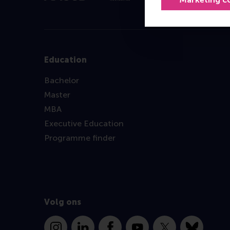
Education
Bachelor
Master
MBA
Executive Education
Programme finder
Volg ons