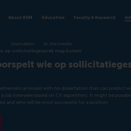
About RSM
Education
Faculty & Research
In
r
Journalists
In the media
ie op sollicitatiegesprek mag komen
oorspelt wie op sollicitatieg
athematical model with his dissertation that can predict w
r a job interview based on CV algorithms. It might be possibl
red and who will be most successful for a position.