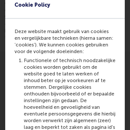
Colin Lee created a mathematical model with his
Cookie Policy
dissertation that can predict with a 70% accuracy
who will be invited for a job interview based on CV
algorithms. It might be possible in the future to
predict who will be hired and who will be most
Deze website maakt gebruik van cookies
successful for a position.
en vergelijkbare technieken (hierna samen:
‘cookies’). We kunnen cookies gebruiken
voor de volgende doeleinden:
Functionele of technisch noodzakelijke
cookies worden gebruikt om de
website goed te laten werken of
inhoud beter op je voorkeuren af te
stemmen. Dergelijke cookies
Participants
onthouden bijvoorbeeld of er bepaalde
instellingen zijn gedaan. De
Colin Lee
hoeveelheid en gevoeligheid van
Role: Alumni
eventuele persoonsgegevens die hierbij
Reference type: Referenced
worden verwerkt zijn algemeen (zeer)
laag en beperkt tot zaken als pagina id's