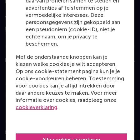
daarvan profielen samen te stellen en
advertenties af te stemmen op je
vermoedelijke interesses. Deze
Geëvalueerd door
persoonsgegevens zijn gekoppeld aan
een pseudoniem (cookie-ID), niet je
echte naam, om je privacy te
beschermen.
Met de onderstaande knoppen kan je
Education
kiezen welke cookies je wilt accepteren.
Op ons cookie-statement pagina kun je je
Bachelor
cookie-voorkeuren beheren. Toestemming
Master
voor cookies kan je altijd intrekken door
daar andere keuzes te maken. Voor meer
MBA
informatie over cookies, raadpleeg onze
Executive Education
cookieverklaring
.
Programme finder
Information for
Alle cookies accepteren