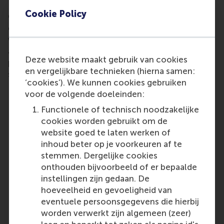
Cookie Policy
Colin Lee created a mathematical model with his
dissertation that can predict with a 70% accuracy
who will be invited for a job interview based on CV
algorithms. It might be possible in the future to
Deze website maakt gebruik van cookies
predict who will be hired and who will be most
en vergelijkbare technieken (hierna samen:
successful for a position.
‘cookies’). We kunnen cookies gebruiken
voor de volgende doeleinden:
Functionele of technisch noodzakelijke
cookies worden gebruikt om de
website goed te laten werken of
inhoud beter op je voorkeuren af te
stemmen. Dergelijke cookies
Participants
onthouden bijvoorbeeld of er bepaalde
instellingen zijn gedaan. De
Colin Lee
hoeveelheid en gevoeligheid van
Role: Alumni
eventuele persoonsgegevens die hierbij
Reference type: Referenced
worden verwerkt zijn algemeen (zeer)