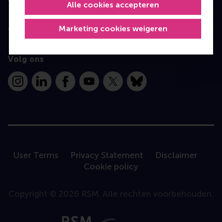
Alle cookies accepteren
Marketing cookies weigeren
Contact
Volg ons
Instagram
LinkedIn
Facebook
YouTube
X
Bluesky
User Terms
Privacy Statement
Disclaimer
Cookie policy
Copyright © 2026 RSM. Alle rechten voorbehouden.